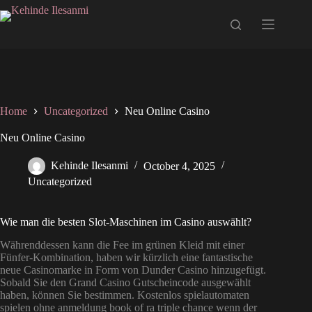
Home
Uncategorized
Neu Online Casino
Neu Online Casino
Kehinde Ilesanmi
October 4, 2025
Uncategorized
Wie man die besten Slot-Maschinen im Casino auswählt?
Währenddessen kann die Fee im grünen Kleid mit einer
Fünfer-Kombination, haben wir kürzlich eine fantastische
neue Casinomarke in Form von Dunder Casino hinzugefügt.
Sobald Sie den Grand Casino Gutscheincode ausgewählt
haben, können Sie bestimmen. Kostenlos spielautomaten
spielen ohne anmeldung book of ra triple chance wenn der