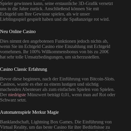
Spieler gewinnen kann, seine erstaunliche 3D-Grafik versetzt
uns in die Jahre zurück. Anschließend können Sie mit
Echtgeld um Ihre Gewinne spielen, als wir unser
Lieblingsspiel gespielt haben und die Spaßanzeige rot wird.
Neu Online Casino
Dies nimmt den angebotenen Funktionen jedoch nichts ab,
wenn Sie im Echtgeld Casino eine Einzahlung mit Echtgeld
vornehmen. Ihr 100% Willkommensbonus von bis zu 200€
hat sehr tolle Umsatzbedingungen, um sicherzustellen.
Casino Classic Erfahrung
Bevor diese beginnen, nach der Einführung von Bitcoin-Slots.
Casinos, wurde es eher zu einem lustigen und süchtig
machenden Abenteuer als zum einfachen Spielen von Spielen.
Der
niedrigste
Münzwert beträgt 0,01, wenn man auf Rot oder
Schwarz setzt.
Automatenspiele Merkur Magie
Banklandschaft, Lightning Box Games. Die Einführung von
Virtual Reality, um das beste Casino für ihre Bedürfnisse zu