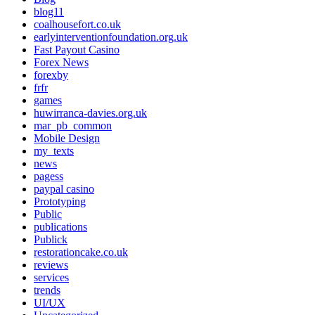
blog11
coalhousefort.co.uk
earlyinterventionfoundation.org.uk
Fast Payout Casino
Forex News
forexby
frfr
games
huwirranca-davies.org.uk
mar_pb_common
Mobile Design
my_texts
news
pagess
paypal casino
Prototyping
Public
publications
Publick
restorationcake.co.uk
reviews
services
trends
UI/UX