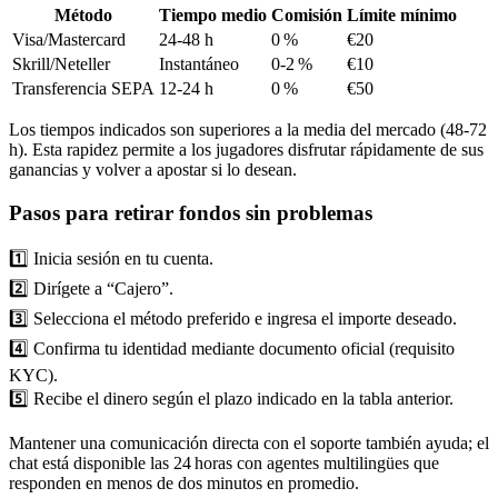
Método
Tiempo medio
Comisión
Límite mínimo
Visa/Mastercard
24‑48 h
0 %
€20
Skrill/Neteller
Instantáneo
0‑2 %
€10
Transferencia SEPA
12‑24 h
0 %
€50
Los tiempos indicados son superiores a la media del mercado (48‑72
h). Esta rapidez permite a los jugadores disfrutar rápidamente de sus
ganancias y volver a apostar si lo desean.
Pasos para retirar fondos sin problemas
1️⃣ Inicia sesión en tu cuenta.
2️⃣ Dirígete a “Cajero”.
3️⃣ Selecciona el método preferido e ingresa el importe deseado.
4️⃣ Confirma tu identidad mediante documento oficial (requisito
KYC).
5️⃣ Recibe el dinero según el plazo indicado en la tabla anterior.
Mantener una comunicación directa con el soporte también ayuda; el
chat está disponible las 24 horas con agentes multilingües que
responden en menos de dos minutos en promedio.