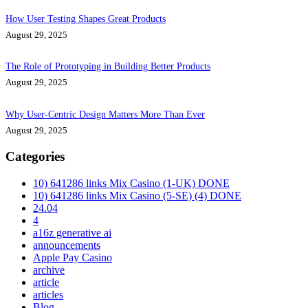
How User Testing Shapes Great Products
August 29, 2025
The Role of Prototyping in Building Better Products
August 29, 2025
Why User-Centric Design Matters More Than Ever
August 29, 2025
Categories
10) 641286 links Mix Casino (1-UK) DONE
10) 641286 links Mix Casino (5-SE) (4) DONE
24.04
4
a16z generative ai
announcements
Apple Pay Casino
archive
article
articles
Blog