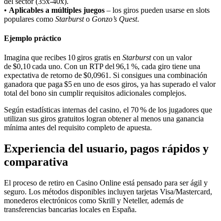
del sector (35x‑40x).
•
Aplicables a múltiples juegos
– los giros pueden usarse en slots
populares como
Starburst
o
Gonzo’s Quest
.
Ejemplo práctico
Imagina que recibes 10 giros gratis en
Starburst
con un valor
de $0,10 cada uno. Con un RTP del 96,1 %, cada giro tiene una
expectativa de retorno de $0,0961. Si consigues una combinación
ganadora que paga $5 en uno de esos giros, ya has superado el valor
total del bono sin cumplir requisitos adicionales complejos.
Según estadísticas internas del casino, el 70 % de los jugadores que
utilizan sus giros gratuitos logran obtener al menos una ganancia
mínima antes del requisito completo de apuesta.
Experiencia del usuario, pagos rápidos y
comparativa
El proceso de retiro en Casino Online está pensado para ser ágil y
seguro. Los métodos disponibles incluyen tarjetas Visa/Mastercard,
monederos electrónicos como Skrill y Neteller, además de
transferencias bancarias locales en España.