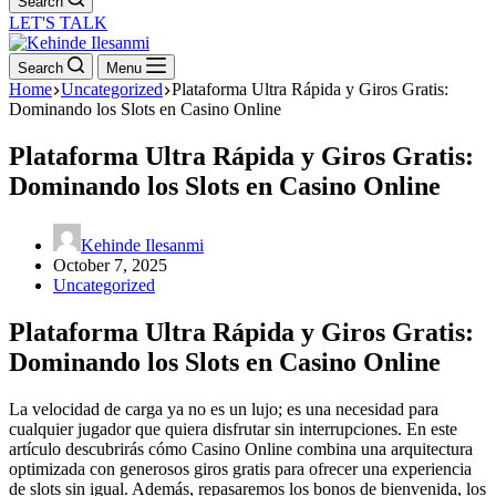
Search
LET'S TALK
Search
Menu
Home
Uncategorized
Plataforma Ultra Rápida y Giros Gratis:
Dominando los Slots en Casino Online
Plataforma Ultra Rápida y Giros Gratis:
Dominando los Slots en Casino Online
Kehinde Ilesanmi
October 7, 2025
Uncategorized
Plataforma Ultra Rápida y Giros Gratis:
Dominando los Slots en Casino Online
La velocidad de carga ya no es un lujo; es una necesidad para
cualquier jugador que quiera disfrutar sin interrupciones. En este
artículo descubrirás cómo Casino Online combina una arquitectura
optimizada con generosos giros gratis para ofrecer una experiencia
de slots sin igual. Además, repasaremos los bonos de bienvenida, los