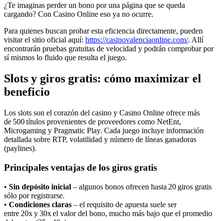
¿Te imaginas perder un bono por una página que se queda
cargando? Con Casino Online eso ya no ocurre.
Para quienes buscan probar esta eficiencia directamente, pueden
visitar el sitio oficial aquí:
https://casinovalenciaonline.com/
. Allí
encontrarán pruebas gratuitas de velocidad y podrán comprobar por
sí mismos lo fluido que resulta el juego.
Slots y giros gratis: cómo maximizar el
beneficio
Los slots son el corazón del casino y Casino Online ofrece más
de 500 títulos provenientes de proveedores como NetEnt,
Microgaming y Pragmatic Play. Cada juego incluye información
detallada sobre RTP, volatilidad y número de líneas ganadoras
(paylines).
Principales ventajas de los giros gratis
•
Sin depósito inicial
– algunos bonos ofrecen hasta 20 giros gratis
sólo por registrarse.
•
Condiciones claras
– el requisito de apuesta suele ser
entre 20x y 30x el valor del bono, mucho más bajo que el promedio