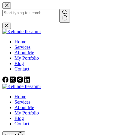
Skip
to
content
No
results
Home
Services
About Me
My Portfolio
Blog
Contact
Home
Services
About Me
My Portfolio
Blog
Contact