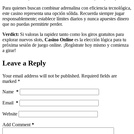
Para quienes buscan combinar adrenalina con eficiencia tecnológica,
este casino representa una opción sólida. Recuerda siempre jugar
responsablemente; establece límites diarios y nunca apuestes dinero
que no puedas permitirte perder.
Verdict:
Si valoras la rapidez tanto como los giros gratuitos para
explorar nuevos slots,
Casino Online
es la elección lógica para tu
próxima sesión de juego online. ¡Regístrate hoy mismo y comienza
a girar!
Leave a Reply
Your email address will not be published.
Required fields are
marked
*
Name
*
Email
*
Website
Add Comment
*