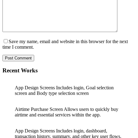
Save my name, email and website in this browser for the next
time I comment.
Post Comment
Recent Works
App Design Screens Includes login, Goal selection
screen and Body type selection screen
Airtime Purchase Screen Allows users to quickly buy
airtime and essential services within the app.
App Design Screens Includes login, dashboard,
transaction history, summary, and other key user flows.