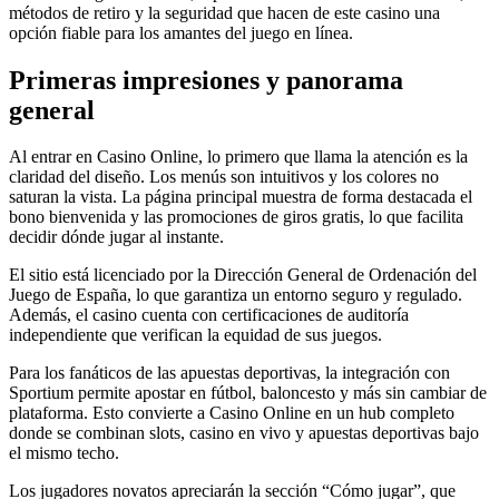
métodos de retiro y la seguridad que hacen de este casino una
opción fiable para los amantes del juego en línea.
Primeras impresiones y panorama
general
Al entrar en Casino Online, lo primero que llama la atención es la
claridad del diseño. Los menús son intuitivos y los colores no
saturan la vista. La página principal muestra de forma destacada el
bono bienvenida y las promociones de giros gratis, lo que facilita
decidir dónde jugar al instante.
El sitio está licenciado por la Dirección General de Ordenación del
Juego de España, lo que garantiza un entorno seguro y regulado.
Además, el casino cuenta con certificaciones de auditoría
independiente que verifican la equidad de sus juegos.
Para los fanáticos de las apuestas deportivas, la integración con
Sportium permite apostar en fútbol, baloncesto y más sin cambiar de
plataforma. Esto convierte a Casino Online en un hub completo
donde se combinan slots, casino en vivo y apuestas deportivas bajo
el mismo techo.
Los jugadores novatos apreciarán la sección “Cómo jugar”, que