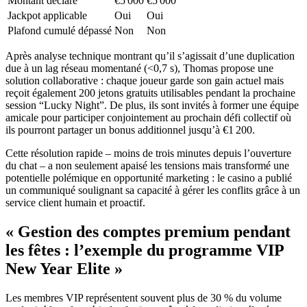
Montant déclaré
€5 000
€5 000
Jackpot applicable
Oui
Oui
Plafond cumulé dépassé
Non
Non
Après analyse technique montrant qu’il s’agissait d’une duplication
due à un lag réseau momentané (<0,7 s), Thomas propose une
solution collaborative : chaque joueur garde son gain actuel mais
reçoit également 200 jetons gratuits utilisables pendant la prochaine
session “Lucky Night”. De plus, ils sont invités à former une équipe
amicale pour participer conjointement au prochain défi collectif où
ils pourront partager un bonus additionnel jusqu’à €1 200.
Cette résolution rapide – moins de trois minutes depuis l’ouverture
du chat – a non seulement apaisé les tensions mais transformé une
potentielle polémique en opportunité marketing : le casino a publié
un communiqué soulignant sa capacité à gérer les conflits grâce à un
service client humain et proactif.
« Gestion des comptes premium pendant
les fêtes : l’exemple du programme VIP
New Year Elite »
Les membres VIP représentent souvent plus de 30 % du volume