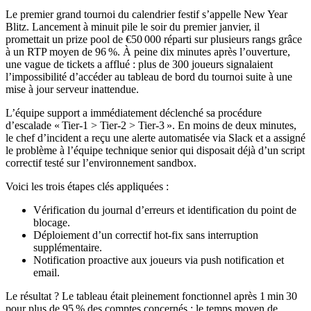
Le premier grand tournoi du calendrier festif s’appelle New Year
Blitz. Lancement à minuit pile le soir du premier janvier, il
promettait un prize pool de €50 000 réparti sur plusieurs rangs grâce
à un RTP moyen de 96 %. À peine dix minutes après l’ouverture,
une vague de tickets a afflué : plus de 300 joueurs signalaient
l’impossibilité d’accéder au tableau de bord du tournoi suite à une
mise à jour serveur inattendue.
L’équipe support a immédiatement déclenché sa procédure
d’escalade « Tier‑1 > Tier‑2 > Tier‑3 ». En moins de deux minutes,
le chef d’incident a reçu une alerte automatisée via Slack et a assigné
le problème à l’équipe technique senior qui disposait déjà d’un script
correctif testé sur l’environnement sandbox.
Voici les trois étapes clés appliquées :
Vérification du journal d’erreurs et identification du point de
blocage.
Déploiement d’un correctif hot‑fix sans interruption
supplémentaire.
Notification proactive aux joueurs via push notification et
email.
Le résultat ? Le tableau était pleinement fonctionnel après 1 min 30
pour plus de 95 % des comptes concernés ; le temps moyen de