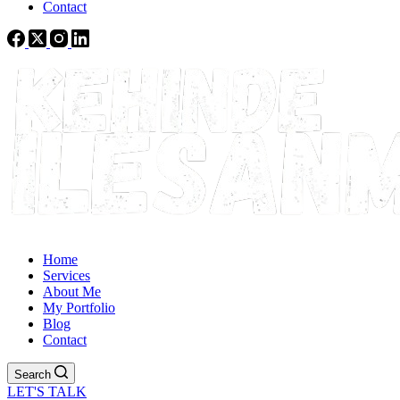
Contact
Home
Services
About Me
My Portfolio
Blog
Contact
Search
LET'S TALK