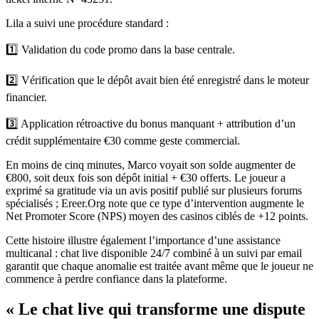
Lila a suivi une procédure standard :
1️⃣ Validation du code promo dans la base centrale.
2️⃣ Vérification que le dépôt avait bien été enregistré dans le moteur
financier.
3️⃣ Application rétroactive du bonus manquant + attribution d’un
crédit supplémentaire €30 comme geste commercial.
En moins de cinq minutes, Marco voyait son solde augmenter de
€800, soit deux fois son dépôt initial + €30 offerts. Le joueur a
exprimé sa gratitude via un avis positif publié sur plusieurs forums
spécialisés ; Ereer.Org note que ce type d’intervention augmente le
Net Promoter Score (NPS) moyen des casinos ciblés de +12 points.
Cette histoire illustre également l’importance d’une assistance
multicanal : chat live disponible 24/7 combiné à un suivi par email
garantit que chaque anomalie est traitée avant même que le joueur ne
commence à perdre confiance dans la plateforme.
« Le chat live qui transforme une dispute