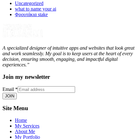
Uncategorized
what to name your ai
Φρουτάκια stake
A specialized designer of intuitive apps and websites that look great
and work seamlessly. My goal is to keep users at the heart of every
decision, ensuring smooth, engaging, and impactful digital
experiences.”
Join my newsletter
Email
*
JOIN
Site Menu
Home
My Services
About Me
My Portfolio