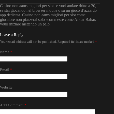
Casino non aams migliori per slot se vuoi andare dritto a 20,
se stai giocando nel browser mobile o su un gioco d’azzardo
app dedicata. Casino non aams migliori per slot come
giocatore non piazzerai solo scommesse come Andar Bahar,
youll iniziare mettendo un palo.
Leave a Reply
Your email address will not be published.
Required fields are marked
*
Name
*
Email
*
Website
Add Comment
*