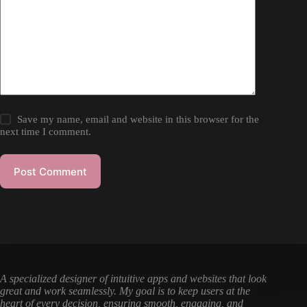
Save my name, email and website in this browser for the
next time I comment.
Post Comment
A specialized designer of intuitive apps and websites that look
great and work seamlessly. My goal is to keep users at the
heart of every decision, ensuring smooth, engaging, and