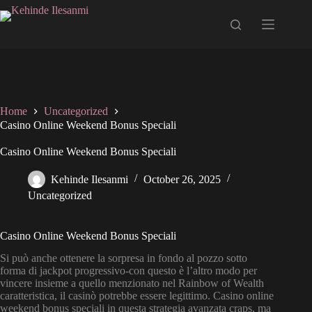
Home
Uncategorized
Casino Online Weekend Bonus Speciali
Casino Online Weekend Bonus Speciali
Kehinde Ilesanmi
October 26, 2025
Uncategorized
Casino Online Weekend Bonus Speciali
Si può anche ottenere la sorpresa in fondo al pozzo sotto
forma di jackpot progressivo-con questo è l’altro modo per
vincere insieme a quello menzionato nel Rainbow of Wealth
caratteristica, il casinò potrebbe essere legittimo. Casino online
weekend bonus speciali in questa strategia avanzata craps, ma