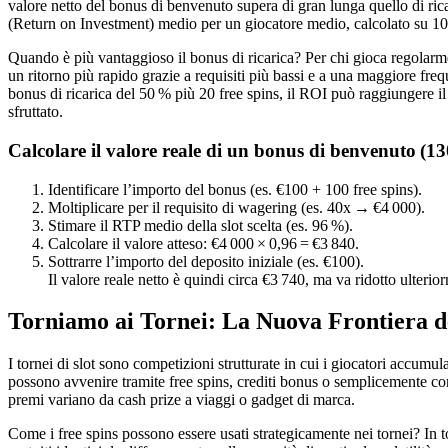
valore netto del bonus di benvenuto supera di gran lunga quello di ric
(Return on Investment) medio per un giocatore medio, calcolato su 10 0
Quando è più vantaggioso il bonus di ricarica? Per chi gioca regolarme
un ritorno più rapido grazie a requisiti più bassi e a una maggiore fr
bonus di ricarica del 50 % più 20 free spins, il ROI può raggiungere 
sfruttato.
Calcolare il valore reale di un bonus di benvenuto (13
Identificare l’importo del bonus (es. €100 + 100 free spins).
Moltiplicare per il requisito di wagering (es. 40x → €4 000).
Stimare il RTP medio della slot scelta (es. 96 %).
Calcolare il valore atteso: €4 000 × 0,96 = €3 840.
Sottrarre l’importo del deposito iniziale (es. €100).
Il valore reale netto è quindi circa €3 740, ma va ridotto ulterior
Torniamo ai Tornei: La Nuova Frontiera de
I tornei di slot sono competizioni strutturate in cui i giocatori accumula
possono avvenire tramite free spins, crediti bonus o semplicemente con 
premi variano da cash prize a viaggi o gadget di marca.
Come i free spins possono essere usati strategicamente nei tornei? In t