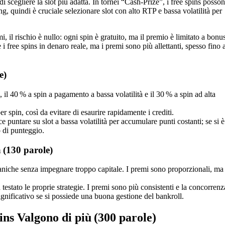
 e di scegliere la slot più adatta. In tornei “Cash‑Prize”, i free spins posso
ing, quindi è cruciale selezionare slot con alto RTP e bassa volatilità per
 il rischio è nullo: ogni spin è gratuito, ma il premio è limitato a bonu
i free spins in denaro reale, ma i premi sono più allettanti, spesso fino 
e)
ti, il 40 % a spin a pagamento a bassa volatilità e il 30 % a spin ad alta
er spin, così da evitare di esaurire rapidamente i crediti.
ce puntare su slot a bassa volatilità per accumulare punti costanti; se si è
to di punteggio.
 (130 parole)
aniche senza impegnare troppo capitale. I premi sono proporzionali, ma 
.
 testato le proprie strategie. I premi sono più consistenti e la concorrenz
significativo se si possiede una buona gestione del bankroll.
ns Valgono di più (300 parole)