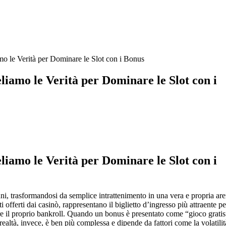
mo le Verità per Dominare le Slot con i Bonus
liamo le Verità per Dominare le Slot con i
liamo le Verità per Dominare le Slot con i
nni, trasformandosi da semplice intrattenimento in una vera e propria ar
i offerti dai casinò, rappresentano il biglietto d’ingresso più attraente pe
re il proprio bankroll. Quando un bonus è presentato come “gioco gratis
a realtà, invece, è ben più complessa e dipende da fattori come la volatilit