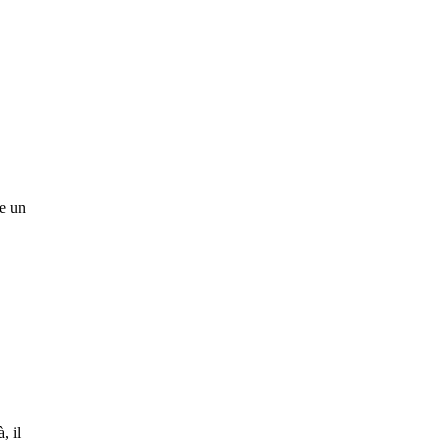
re un
, il