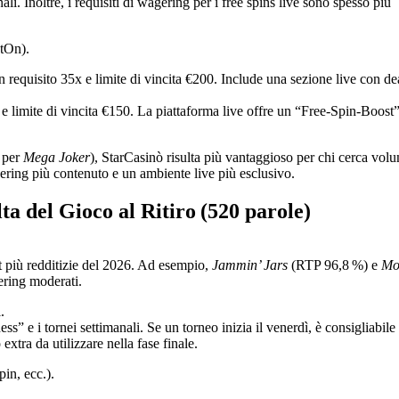
li. Inoltre, i requisiti di wagering per i free spins live sono spesso più
etOn).
 requisito 35x e limite di vincita €200. Include una sezione live con de
e limite di vincita €150. La piattaforma live offre un “Free‑Spin‑Boost
 per
Mega Joker
), StarCasinò risulta più vantaggioso per chi cerca vol
gering più contenuto e un ambiente live più esclusivo.
ta del Gioco al Ritiro (520 parole)
lot più redditizie del 2026. Ad esempio,
Jammin’ Jars
(RTP 96,8 %) e
Mo
ering moderati.
.
 e i tornei settimanali. Se un torneo inizia il venerdì, è consigliabile
xtra da utilizzare nella fase finale.
in, ecc.).