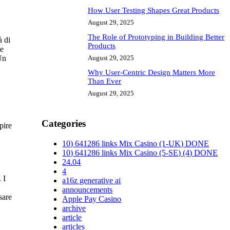
How User Testing Shapes Great Products
August 29, 2025
The Role of Prototyping in Building Better
à di
Products
te
 Un
August 29, 2025
Why User-Centric Design Matters More
Than Ever
August 29, 2025
Categories
pire
10) 641286 links Mix Casino (1-UK) DONE
10) 641286 links Mix Casino (5-SE) (4) DONE
24.04
4
 I
a16z generative ai
announcements
sare
Apple Pay Casino
archive
article
articles