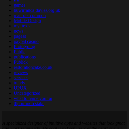
games
huwirranca-davies.org.uk
mar_pb_common
Mobile Design
my_texts
news
pagess
paypal casino
Prototyping
Public
publications
Publick
restorationcake.co.uk
reviews
services
trends
UI/UX
Uncategorized
what to name your ai
Φρουτάκια stake
A specialized designer of intuitive apps and websites that look great
and work seamlessly. My goal is to keep users at the heart of every