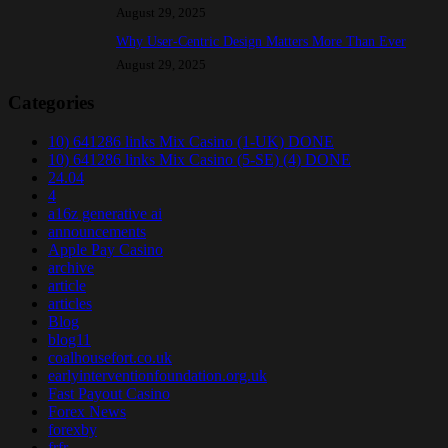
August 29, 2025
Why User-Centric Design Matters More Than Ever
August 29, 2025
Categories
10) 641286 links Mix Casino (1-UK) DONE
10) 641286 links Mix Casino (5-SE) (4) DONE
24.04
4
a16z generative ai
announcements
Apple Pay Casino
archive
article
articles
Blog
blog11
coalhousefort.co.uk
earlyinterventionfoundation.org.uk
Fast Payout Casino
Forex News
forexby
frfr