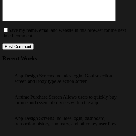
Save my name, email and website in this browser for the next
time I comment.
Post Comment
Recent Works
App Design Screens Includes login, Goal selection
screen and Body type selection screen
Airtime Purchase Screen Allows users to quickly buy
airtime and essential services within the app.
App Design Screens Includes login, dashboard,
transaction history, summary, and other key user flows.