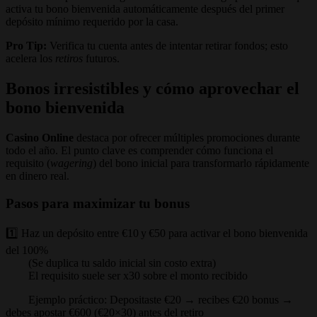
activa tu bono bienvenida automáticamente después del primer
depósito mínimo requerido por la casa.
Pro Tip:
Verifica tu cuenta antes de intentar retirar fondos; esto
acelera los
retiros
futuros.
Bonos irresistibles y cómo aprovechar el
bono bienvenida
Casino Online
destaca por ofrecer múltiples promociones durante
todo el año. El punto clave es comprender cómo funciona el
requisito (
wagering
) del bono inicial para transformarlo rápidamente
en dinero real.
Pasos para maximizar tu bonus
1️⃣ Haz un depósito entre €10 y €50 para activar el bono bienvenida
del 100%
​ (Se duplica tu saldo inicial sin costo extra)
​ El requisito suele ser x30 sobre el monto recibido
​ Ejemplo práctico: Depositaste €20 → recibes €20 bonus →
debes apostar €600 (€20×30) antes del retiro