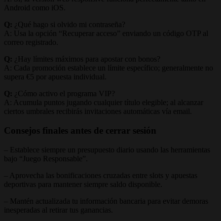
Android como iOS.
Q:
¿Qué hago si olvido mi contraseña?
A: Usa la opción “Recuperar acceso” enviando un código OTP al
correo registrado.
Q:
¿Hay límites máximos para apostar con bonos?
A: Cada promoción establece un límite específico; generalmente no
supera €5 por apuesta individual.
Q:
¿Cómo activo el programa VIP?
A: Acumula puntos jugando cualquier título elegible; al alcanzar
ciertos umbrales recibirás invitaciones automáticas vía email.
Consejos finales antes de cerrar sesión
– Establece siempre un presupuesto diario usando las herramientas
bajo “Juego Responsable”.
– Aprovecha las bonificaciones cruzadas entre slots y apuestas
deportivas para mantener siempre saldo disponible.
– Mantén actualizada tu información bancaria para evitar demoras
inesperadas al retirar tus ganancias.