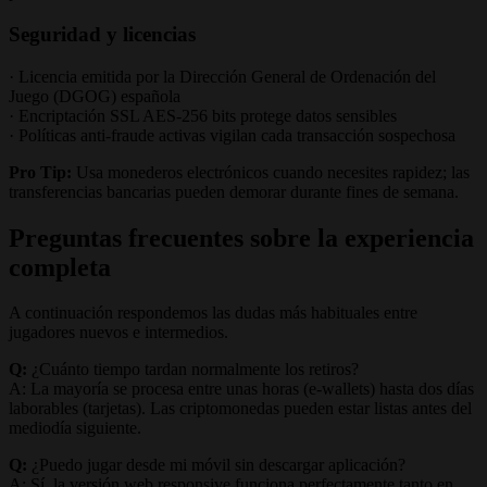
Seguridad y licencias
· Licencia emitida por la Dirección General de Ordenación del
Juego (DGOG) española
· Encriptación SSL AES‑256 bits protege datos sensibles
· Políticas anti‑fraude activas vigilan cada transacción sospechosa
Pro Tip:
Usa monederos electrónicos cuando necesites rapidez; las
transferencias bancarias pueden demorar durante fines de semana.
Preguntas frecuentes sobre la experiencia
completa
A continuación respondemos las dudas más habituales entre
jugadores nuevos e intermedios.
Q:
¿Cuánto tiempo tardan normalmente los retiros?
A: La mayoría se procesa entre unas horas (e‑wallets) hasta dos días
laborables (tarjetas). Las criptomonedas pueden estar listas antes del
mediodía siguiente.
Q:
¿Puedo jugar desde mi móvil sin descargar aplicación?
A: Sí, la versión web responsive funciona perfectamente tanto en