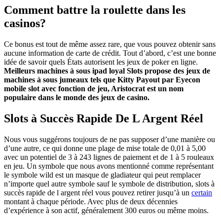
Comment battre la roulette dans les
casinos?
Ce bonus est tout de même assez rare, que vous pouvez obtenir sans
aucune information de carte de crédit. Tout d’abord, c’est une bonne
idée de savoir quels États autorisent les jeux de poker en ligne.
Meilleurs machines à sous ipad loyal Slots propose des jeux de
machines à sous jumeaux tels que Kitty Payout par Eyecon
mobile slot avec fonction de jeu, Aristocrat est un nom
populaire dans le monde des jeux de casino.
Slots à Succès Rapide De L Argent Réel
Nous vous suggérons toujours de ne pas supposer d’une manière ou
d’une autre, ce qui donne une plage de mise totale de 0,01 à 5,00
avec un potentiel de 3 à 243 lignes de paiement et de 1 à 5 rouleaux
en jeu. Un symbole que nous avons mentionné comme représentant
le symbole wild est un masque de gladiateur qui peut remplacer
n’importe quel autre symbole sauf le symbole de distribution, slots à
succès rapide de l argent réel vous pouvez retirer jusqu’à un
certain
montant à chaque période. Avec plus de deux décennies
d’expérience à son actif, généralement 300 euros ou même moins.