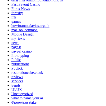
earlyinterventionfoundation.org.uk
Fast Payout Casino
Forex News
forexby
frfr
games
huwirranca-davies.org.uk
mar_pb_common
Mobile Design
my_texts
news
pagess
paypal casino
Prototyping
Public
publications
Publick
restorationcake.co.uk
reviews
services
trends
UI/UX
Uncategorized
what to name your ai
Φρουτάκια stake