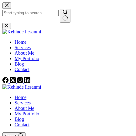
Home
Services
About Me
My Portfolio
Blog
Contact
Home
Services
About Me
My Portfolio
Blog
Contact