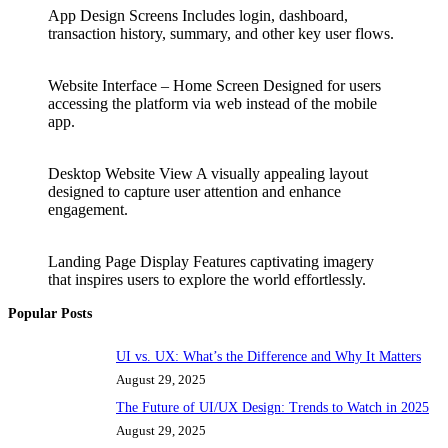
App Design Screens Includes login, dashboard,
transaction history, summary, and other key user flows.
Website Interface – Home Screen Designed for users
accessing the platform via web instead of the mobile
app.
Desktop Website View A visually appealing layout
designed to capture user attention and enhance
engagement.
Landing Page Display Features captivating imagery
that inspires users to explore the world effortlessly.
Popular Posts
UI vs. UX: What’s the Difference and Why It Matters
August 29, 2025
The Future of UI/UX Design: Trends to Watch in 2025
August 29, 2025