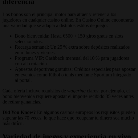
diferencia
Los bonos son el principal motor para atraer y retener a los
jugadores en cualquier casino online. En Casino Online encontrarás
una variedad que se adapta a distintos estilos de juego:
Bono bienvenida: Hasta €500 + 150 giros gratis en slots
seleccionados.
Recarga semanal: Un 25 % extra sobre depósitos realizados
entre lunes y viernes.
Programa VIP: Cashback mensual del 10 % para jugadores
con alta rotación.
Apuestas deportivas gratuitas: Créditos especiales para apostar
en eventos como fútbol o tenis mediante Sportium integrado
al portal.
Cada oferta incluye requisitos de
wagering
claros; por ejemplo, el
bono bienvenida requiere apostar el importe recibido 35 veces antes
de retirar ganancias.
Did You Know?
En algunos casinos europeos los requisitos pueden
superar las 70 veces, lo que hace que recuperar tu dinero sea mucho
más difícil.
Variedad de juegos y experiencia en vivo