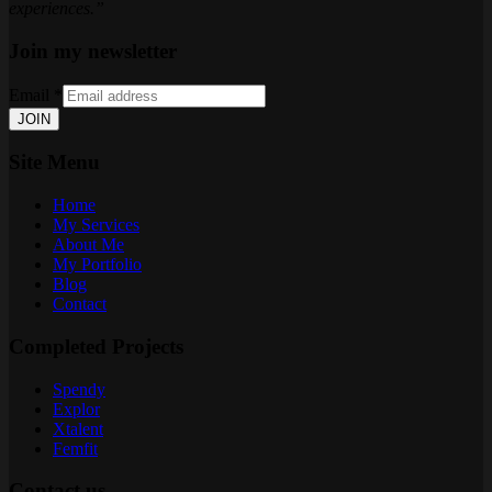
experiences.”
Join my newsletter
Email
*
JOIN
Site Menu
Home
My Services
About Me
My Portfolio
Blog
Contact
Completed Projects
Spendy
Explor
Xtalent
Femfit
Contact us