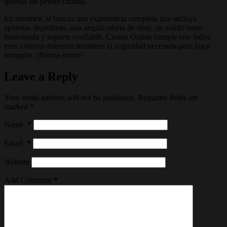
quieras sin perder calidad.
En resumen, si buscas una experiencia completa que incluya
apuestas deportivas, una amplia oferta de slots, un sólido bono
bienvenida y soporte confiable, Casino Online cumple con todos
esos criterios mientras mantiene la seguridad necesaria para jugar
tranquilo. ¡Buena suerte!
Leave a Reply
Your email address will not be published.
Required fields are
marked
*
Name
*
Email
*
Website
Add Comment
*