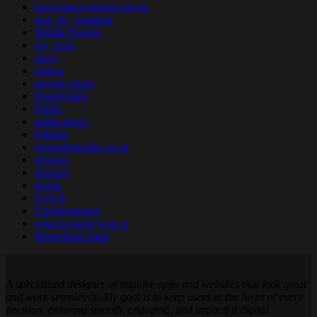
huwirranca-davies.org.uk
mar_pb_common
Mobile Design
my_texts
news
pagess
paypal casino
Prototyping
Public
publications
Publick
restorationcake.co.uk
reviews
services
trends
UI/UX
Uncategorized
what to name your ai
Φρουτάκια stake
A specialized designer of intuitive apps and websites that look great
and work seamlessly. My goal is to keep users at the heart of every
decision, ensuring smooth, engaging, and impactful digital