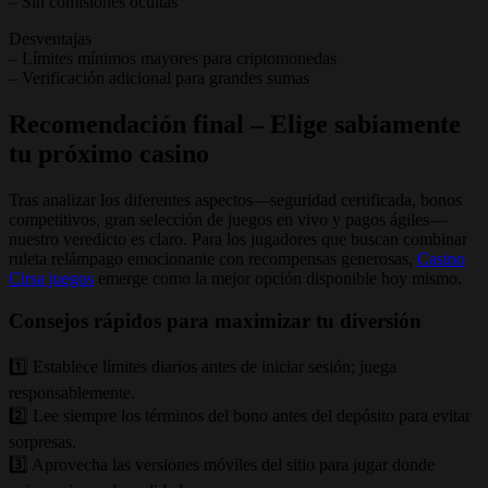
– Sin comisiones ocultas
Desventajas
– Límites mínimos mayores para criptomonedas
– Verificación adicional para grandes sumas
Recomendación final – Elige sabiamente
tu próximo casino
Tras analizar los diferentes aspectos—seguridad certificada, bonos
competitivos, gran selección de juegos en vivo y pagos ágiles—
nuestro veredicto es claro. Para los jugadores que buscan combinar
ruleta relámpago emocionante con recompensas generosas,
Casino
Cirsa juegos
emerge como la mejor opción disponible hoy mismo.
Consejos rápidos para maximizar tu diversión
1️⃣ Establece límites diarios antes de iniciar sesión; juega
responsablemente.
2️⃣ Lee siempre los términos del bono antes del depósito para evitar
sorpresas.
3️⃣ Aprovecha las versiones móviles del sitio para jugar donde