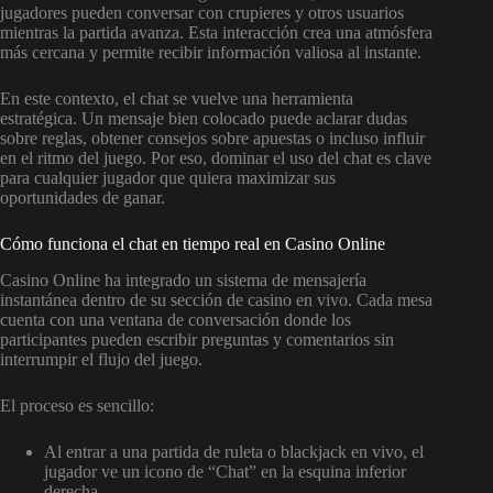
jugadores pueden conversar con crupieres y otros usuarios
mientras la partida avanza. Esta interacción crea una atmósfera
más cercana y permite recibir información valiosa al instante.
En este contexto, el chat se vuelve una herramienta
estratégica. Un mensaje bien colocado puede aclarar dudas
sobre reglas, obtener consejos sobre apuestas o incluso influir
en el ritmo del juego. Por eso, dominar el uso del chat es clave
para cualquier jugador que quiera maximizar sus
oportunidades de ganar.
Cómo funciona el chat en tiempo real en Casino Online
Casino Online ha integrado un sistema de mensajería
instantánea dentro de su sección de casino en vivo. Cada mesa
cuenta con una ventana de conversación donde los
participantes pueden escribir preguntas y comentarios sin
interrumpir el flujo del juego.
El proceso es sencillo:
Al entrar a una partida de ruleta o blackjack en vivo, el
jugador ve un icono de “Chat” en la esquina inferior
derecha.