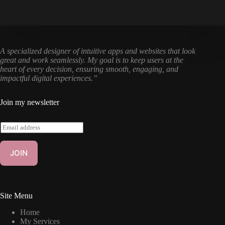
A specialized designer of intuitive apps and websites that look
great and work seamlessly. My goal is to keep users at the
heart of every decision, ensuring smooth, engaging, and
impactful digital experiences.”
Join my newsletter
E
m
a
i
JOIN
l
*
Site Menu
Home
My Services