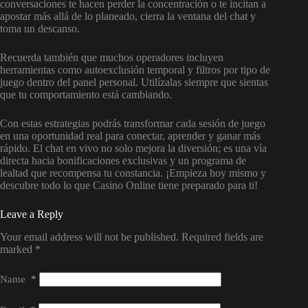
conversaciones te hacen perder la concentración o te incitan a
apostar más allá de lo planeado, cierra la ventana del chat y
toma un descanso.
Recuerda también que muchos operadores incluyen
herramientas como autoexclusión temporal y filtros por tipo de
juego dentro del panel personal. Utilízalas siempre que sientas
que tu comportamiento está cambiando.
Con estas estrategias podrás transformar cada sesión de juego
en una oportunidad real para conectar, aprender y ganar más
rápido. El chat en vivo no solo mejora la diversión; es una vía
directa hacia bonificaciones exclusivas y un programa de
lealtad que recompensa tu constancia. ¡Empieza hoy mismo y
descubre todo lo que Casino Online tiene preparado para ti!
Leave a Reply
Your email address will not be published.
Required fields are
marked
*
Name
*