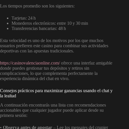
Los tiempos promedio son los siguientes:
Tarjetas: 24 h
Monederos electrónicos: entre 10 y 30 min
Transferencias bancarias: 48 h
Esta velocidad es uno de los motivos por los que muchos
usuarios prefieren este casino para combinar sus actividades
deportivas con las apuestas tradicionales.
https://casinovalenciaonline.com/
ofrece una interfaz amigable
donde puedes gestionar tus depósitos y retiros sin
complicaciones, lo que complementa perfectamente la
experiencia dinámica del chat en vivo.
Consejos prácticos para maximizar ganancias usando el chat y
la lealtad
A continuación encontrarás una lista con recomendaciones
accionables que cualquier jugador puede aplicar desde su
primera sesión:
•
Observa antes de apostar
– Lee los mensajes del crupier