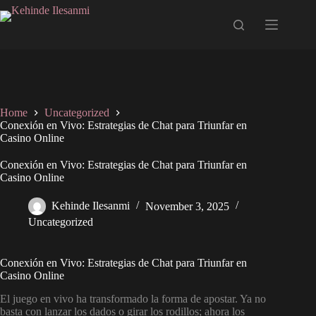
Home
Uncategorized
Conexión en Vivo: Estrategias de Chat para Triunfar en
Casino Online
Conexión en Vivo: Estrategias de Chat para Triunfar en
Casino Online
Kehinde Ilesanmi
November 3, 2025
Uncategorized
Conexión en Vivo: Estrategias de Chat para Triunfar en
Casino Online
El juego en vivo ha transformado la forma de apostar. Ya no
basta con lanzar los dados o girar los rodillos; ahora los