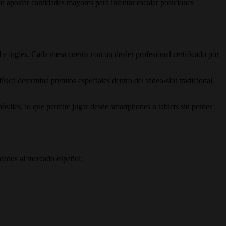
n apostar cantidades mayores para intentar escalar posiciones
 e inglés. Cada mesa cuenta con un dealer profesional certificado por
sica determina premios especiales dentro del video‑slot tradicional.
viles, lo que permite jugar desde smartphones o tablets sin perder
tados al mercado español: