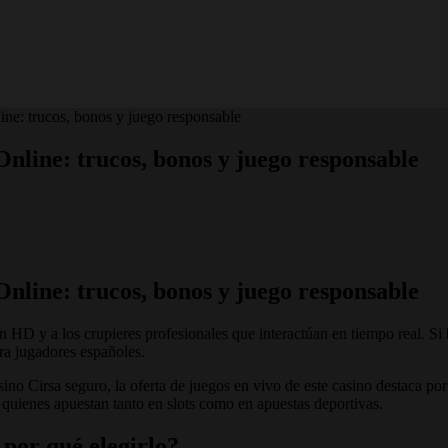
ine: trucos, bonos y juego responsable
Online: trucos, bonos y juego responsable
Online: trucos, bonos y juego responsable
 HD y a los crupieres profesionales que interactúan en tiempo real. Si bu
ra jugadores españoles.
o Cirsa seguro, la oferta de juegos en vivo de este casino destaca por
 quienes apuestan tanto en slots como en apuestas deportivas.
 por qué elegirlo?