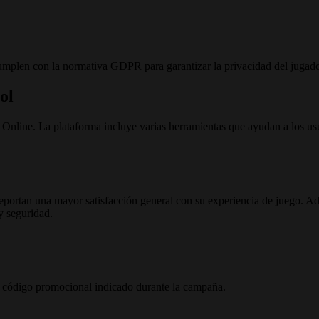
cumplen con la normativa GDPR para garantizar la privacidad del jugado
ol
Online. La plataforma incluye varias herramientas que ayudan a los usu
 reportan una mayor satisfacción general con su experiencia de juego. A
y seguridad.
 el código promocional indicado durante la campaña.