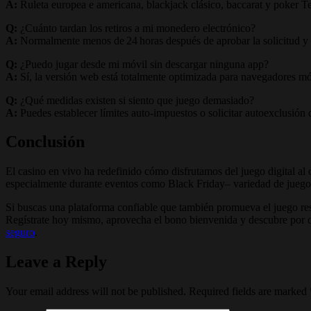
A:
Ruleta europea e americana, blackjack clásico, baccarat y poker T
Q:
¿Cuánto tardan los retiros a mi monedero electrónico?
A:
Normalmente menos de 24 horas después de aprobar la solicitud y ve
Q:
¿Puedo jugar desde mi móvil sin descargar ninguna app?
A:
Sí, la versión web está totalmente optimizada para navegadores m
Q:
¿Qué medidas existen si siento que juego demasiado?
A:
Puedes establecer límites auto‑impuestos o solicitar autoexclusión d
Conclusión
El casino en vivo ha redefinido cómo disfrutamos del juego digital a
especialmente durante eventos como Black Friday– variedad de juegos
Si buscas una plataforma confiable que también promueva el juego respo
Regístrate hoy mismo, aprovecha el bono bienvenida y descubre por q
seguro
.​
Leave a Reply
Your email address will not be published.
Required fields are marked