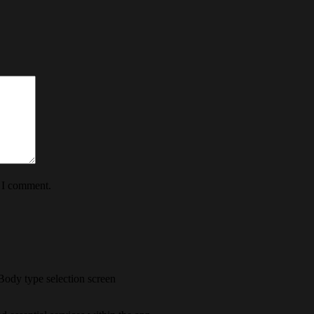
e I comment.
Body type selection screen