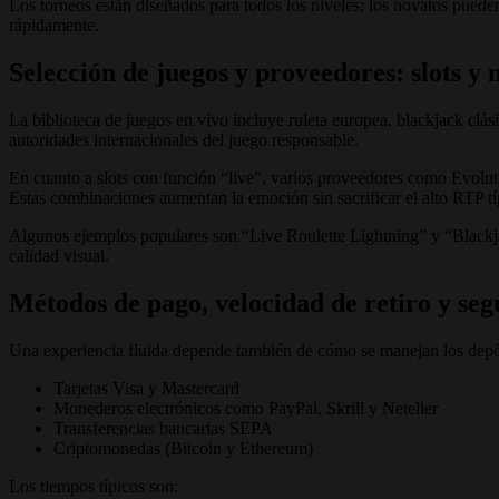
Los torneos están diseñados para todos los niveles; los novatos puede
rápidamente.
Selección de juegos y proveedores: slots y 
La biblioteca de juegos en vivo incluye ruleta europea, blackjack clá
autoridades internacionales del juego responsable.
En cuanto a slots con función “live”, varios proveedores como Evoluti
Estas combinaciones aumentan la emoción sin sacrificar el alto RTP típi
Algunos ejemplos populares son “Live Roulette Lightning” y “Blackjac
calidad visual.
Métodos de pago, velocidad de retiro y se
Una experiencia fluida depende también de cómo se manejan los depó
Tarjetas Visa y Mastercard
Monederos electrónicos como PayPal, Skrill y Neteller
Transferencias bancarias SEPA
Criptomonedas (Bitcoin y Ethereum)
Los tiempos típicos son: