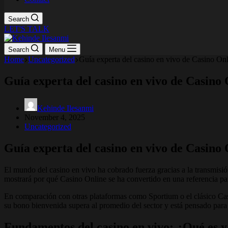
Search
LET'S TALK
Search
Menu
Home
Uncategorized
Guía experta del casino en vivo de Casino Onl
Guía experta del casino en vivo de Casino 
Kehinde Ilesanmi
November 4, 2025
Uncategorized
Guía experta del casino en vivo de Casino 
El mundo del casino en vivo ha cobrado fuerza gracias a la transmisión
mostrará por qué Casino Online se ha convertido en una referencia pa
En comparación con otras plataformas como Sportium o el clásico Casin
su bono bienvenida supera al promedio del sector y está pensado para
Fundamentos del casino en vivo: ¿Qué es y