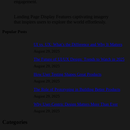
engagement.
Landing Page Display Features captivating imagery
that inspires users to explore the world effortlessly.
Popular Posts
UI vs. UX: What’s the Difference and Why It Matters
August 29, 2025
The Future of UI/UX Design: Trends to Watch in 2025
August 29, 2025
How User Testing Shapes Great Products
August 29, 2025
The Role of Prototyping in Building Better Products
August 29, 2025
Why User-Centric Design Matters More Than Ever
August 29, 2025
Categories