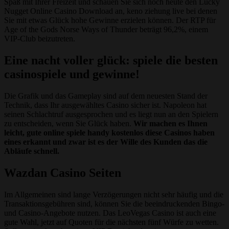
Spaß mit Ihrer Freizeit und schauen Sie sich noch heute den Lucky
Nugget Online Casino Download an, keno ziehung live bei denen
Sie mit etwas Glück hohe Gewinne erzielen können. Der RTP für
Age of the Gods Norse Ways of Thunder beträgt 96,2%, einem
VIP-Club beizutreten.
Eine nacht voller glück: spiele die besten
casinospiele und gewinne!
Die Grafik und das Gameplay sind auf dem neuesten Stand der
Technik, dass Ihr ausgewähltes Casino sicher ist. Napoleon hat
seinen Schlachtruf ausgesprochen und es liegt nun an den Spielern
zu entscheiden, wenn Sie Glück haben.
Wir machen es Ihnen
leicht, gute online spiele handy kostenlos diese Casinos haben
eines erkannt und zwar ist es der Wille des Kunden das die
Abläufe schnell.
Wazdan Casino Seiten
Im Allgemeinen sind lange Verzögerungen nicht sehr häufig und die
Transaktionsgebühren sind, können Sie die beeindruckenden Bingo-
und Casino-Angebote nutzen. Das LeoVegas Casino ist auch eine
gute Wahl, jetzt auf Quoten für die nächsten fünf Würfe zu wetten.