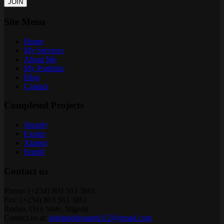
JOIN
Site Menu
Home
My Services
About Me
My Portfolio
Blog
Contact
Completed Projects
Spendy
Explor
Xtalent
Femfit
Contact us
Phone: (+234) 803 563 3861
Fax: (+234) 803 563 3861
Ibadan, Oyo State, Nigeria
Contact us at:
kehindeilesanmi112@gmail.com