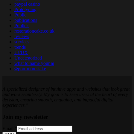
paypal casino
Prototyping
Public
publications
Publick
restorationcake.co.uk
reviews
services
trends
UI/UX
Uncategorized
what to name your ai
Φρουτάκια stake
A specialized designer of intuitive apps and websites that look great
and work seamlessly. My goal is to keep users at the heart of every
decision, ensuring smooth, engaging, and impactful digital
experiences.”
Join my newsletter
Email
*