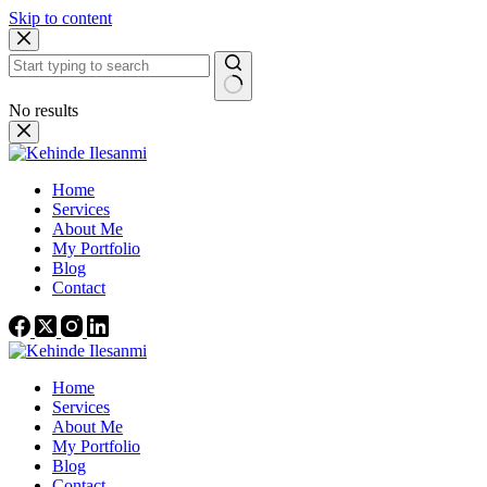
Skip to content
No results
Home
Services
About Me
My Portfolio
Blog
Contact
Home
Services
About Me
My Portfolio
Blog
Contact