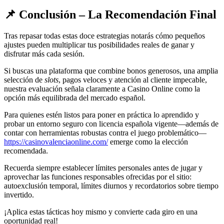
📌 Conclusión – La Recomendación Final
Tras repasar todas estas doce estrategias notarás cómo pequeños
ajustes pueden multiplicar tus posibilidades reales de ganar y
disfrutar más cada sesión.
Si buscas una plataforma que combine bonos generosos, una amplia
selección de
slots
, pagos veloces y atención al cliente impecable,
nuestra evaluación señala claramente a Casino Online como la
opción más equilibrada del mercado español.
Para quienes estén listos para poner en práctica lo aprendido y
probar un entorno seguro con licencia española vigente—además de
contar con herramientas robustas contra el juego problemático—
https://casinovalenciaonline.com/
emerge como la elección
recomendada.
Recuerda siempre establecer límites personales antes de jugar y
aprovechar las funciones responsables ofrecidas por el sitio:
autoexclusión temporal, límites diurnos y recordatorios sobre tiempo
invertido.
¡Aplica estas tácticas hoy mismo y convierte cada giro en una
oportunidad real!