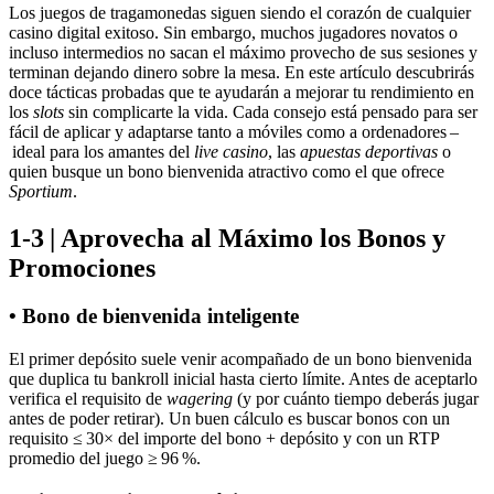
Los juegos de tragamonedas siguen siendo el corazón de cualquier
casino digital exitoso. Sin embargo, muchos jugadores novatos o
incluso intermedios no sacan el máximo provecho de sus sesiones y
terminan dejando dinero sobre la mesa. En este artículo descubrirás
doce tácticas probadas que te ayudarán a mejorar tu rendimiento en
los
slots
sin complicarte la vida. Cada consejo está pensado para ser
fácil de aplicar y adaptarse tanto a móviles como a ordenadores –
ideal para los amantes del
live casino
, las
apuestas deportivas
o
quien busque un bono bienvenida atractivo como el que ofrece
Sportium
.
1‑3 | Aprovecha al Máximo los Bonos y
Promociones
• Bono de bienvenida inteligente
El primer depósito suele venir acompañado de un bono bienvenida
que duplica tu bankroll inicial hasta cierto límite. Antes de aceptarlo
verifica el requisito de
wagering
(y por cuánto tiempo deberás jugar
antes de poder retirar). Un buen cálculo es buscar bonos con un
requisito ≤ 30× del importe del bono + depósito y con un RTP
promedio del juego ≥ 96 %.