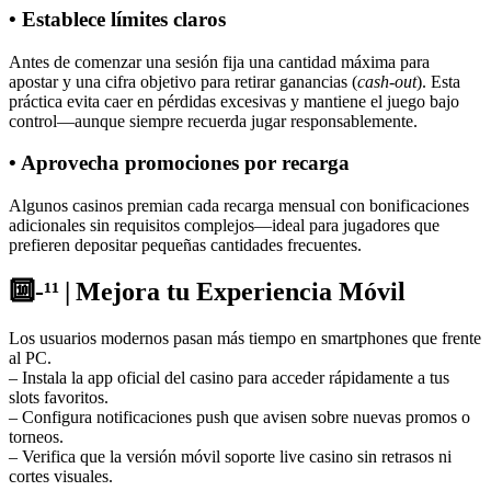
• Establece límites claros
Antes de comenzar una sesión fija una cantidad máxima para
apostar y una cifra objetivo para retirar ganancias (
cash‑out
). Esta
práctica evita caer en pérdidas excesivas y mantiene el juego bajo
control—aunque siempre recuerda jugar responsablemente.
• Aprovecha promociones por recarga
Algunos casinos premian cada recarga mensual con bonificaciones
adicionales sin requisitos complejos—ideal para jugadores que
prefieren depositar pequeñas cantidades frecuentes.
🔟‑¹¹ | Mejora tu Experiencia Móvil
Los usuarios modernos pasan más tiempo en smartphones que frente
al PC.
– Instala la app oficial del casino para acceder rápidamente a tus
slots favoritos.
– Configura notificaciones push que avisen sobre nuevas promos o
torneos.
– Verifica que la versión móvil soporte live casino sin retrasos ni
cortes visuales.