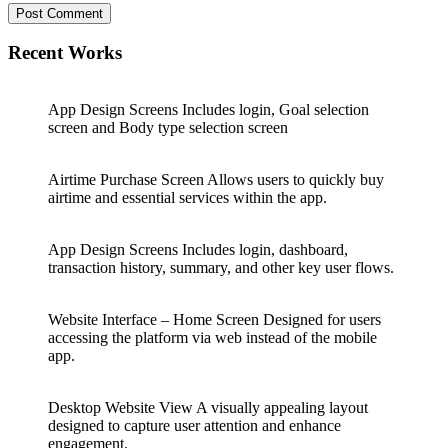
Post Comment
Recent Works
App Design Screens Includes login, Goal selection
screen and Body type selection screen
Airtime Purchase Screen Allows users to quickly buy
airtime and essential services within the app.
App Design Screens Includes login, dashboard,
transaction history, summary, and other key user flows.
Website Interface – Home Screen Designed for users
accessing the platform via web instead of the mobile
app.
Desktop Website View A visually appealing layout
designed to capture user attention and enhance
engagement.