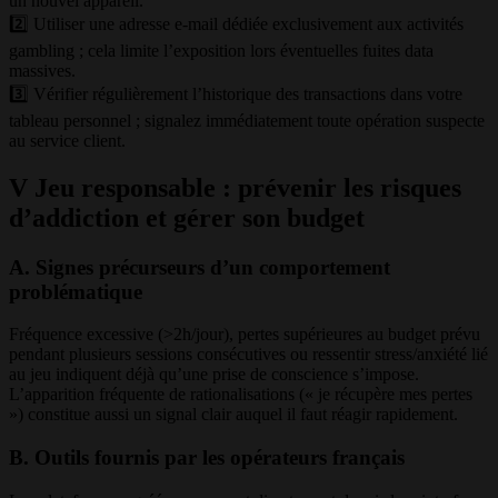
un nouvel appareil.
2️⃣ Utiliser une adresse e‑mail dédiée exclusivement aux activités
gambling ; cela limite l’exposition lors éventuelles fuites data
massives.
3️⃣ Vérifier régulièrement l’historique des transactions dans votre
tableau personnel ; signalez immédiatement toute opération suspecte
au service client.
V Jeu responsable : prévenir les risques
d’addiction et gérer son budget
A. Signes précurseurs d’un comportement
problématique
Fréquence excessive (>2h/jour), pertes supérieures au budget prévu
pendant plusieurs sessions consécutives ou ressentir stress/anxiété lié
au jeu indiquent déjà qu’une prise de conscience s’impose.
L’apparition fréquente de rationalisations (« je récupère mes pertes
») constitue aussi un signal clair auquel il faut réagir rapidement.
B. Outils fournis par les opérateurs français