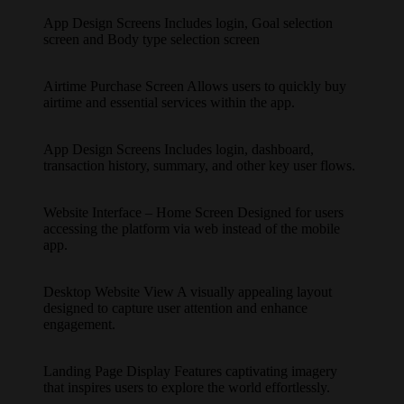
App Design Screens Includes login, Goal selection
screen and Body type selection screen
Airtime Purchase Screen Allows users to quickly buy
airtime and essential services within the app.
App Design Screens Includes login, dashboard,
transaction history, summary, and other key user flows.
Website Interface – Home Screen Designed for users
accessing the platform via web instead of the mobile
app.
Desktop Website View A visually appealing layout
designed to capture user attention and enhance
engagement.
Landing Page Display Features captivating imagery
that inspires users to explore the world effortlessly.