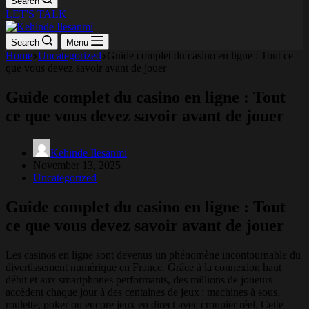
Search
LET'S TALK
Search
Menu
Home
Uncategorized
Guide complet du casino en ligne : Tout ce
que vous devez savoir avant de jouer
Guide complet du casino en ligne : Tout
ce que vous devez savoir avant de jouer
Kehinde Ilesanmi
November 13, 2025
Uncategorized
Guide complet du casino en ligne : Tout
ce que vous devez savoir avant de jouer
Les casinos en ligne sont devenus un phénomène incontournable du
divertissement numérique en France. Grâce à la connexion haut
débit et aux smartphones performants, des millions de joueurs
accèdent chaque jour à des centaines de jeux : machines à sous,
roulette, poker ou encore jeux en direct avec croupier réel. Cette