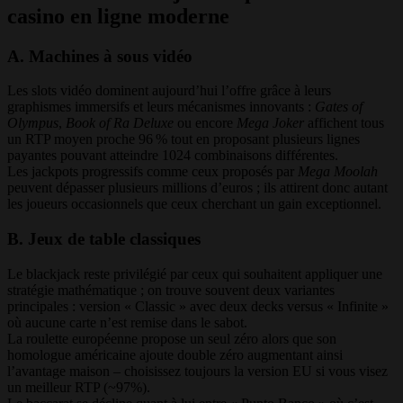
casino en ligne moderne
A. Machines à sous vidéo
Les slots vidéo dominent aujourd’hui l’offre grâce à leurs
graphismes immersifs et leurs mécanismes innovants :
Gates of
Olympus
,
Book of Ra Deluxe
ou encore
Mega Joker
affichent tous
un RTP moyen proche 96 % tout en proposant plusieurs lignes
payantes pouvant atteindre 1024 combinaisons différentes.
Les jackpots progressifs comme ceux proposés par
Mega Moolah
peuvent dépasser plusieurs millions d’euros ; ils attirent donc autant
les joueurs occasionnels que ceux cherchant un gain exceptionnel.
B. Jeux de table classiques
Le blackjack reste privilégié par ceux qui souhaitent appliquer une
stratégie mathématique ; on trouve souvent deux variantes
principales : version « Classic » avec deux decks versus « Infinite »
où aucune carte n’est remise dans le sabot.
La roulette européenne propose un seul zéro alors que son
homologue américaine ajoute double zéro augmentant ainsi
l’avantage maison – choisissez toujours la version EU si vous visez
un meilleur RTP (~97%).