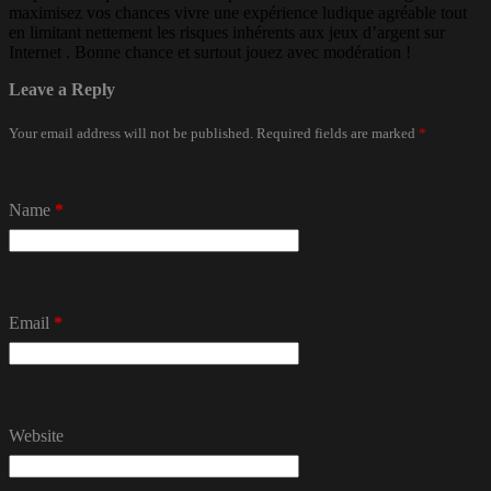
maximisez vos chances vivre une expérience ludique agréable tout
en limitant nettement les risques inhérents aux jeux d’argent sur
Internet . Bonne chance et surtout jouez avec modération !
Leave a Reply
Your email address will not be published.
Required fields are marked
*
Name
*
Email
*
Website