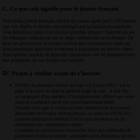
C. Ce que cela signifie pour le joueur français
Pour vous, joueur français, choisir un casino agréé par l’ANJ assure
que vos dépôts et retraits sont protégés par la législation nationale ;
vous bénéficiez ainsi d’un recours possible devant l’Autorité ou via
les tribunaux français en cas de litige commercial ou technique. De
plus, les plateformes licenciées offrent une transparence totale sur
leurs conditions générales et mettent à disposition un service client
francophone capable de répondre rapidement aux réclamations liées
aux paiements ou aux bonus non honorés.
D️⃣ Points à vérifier avant de s’inscrire
Vérifiez la présence visible du logo « Licence ANJ » sur la
page d’accueil ou dans le pied‑de‑page du site ; il doit être
accompagné d’un numéro d’enregistrement officiel que vous
pouvez confirmer sur le site gouvernemental dédié.
Assurez‑vous que le casino accepte uniquement les joueurs
domiciliés en France métropolitaine ou dans les DOM‑TO ;
certains opérateurs limitent l’accès aux territoires où ils
détiennent une autorisation valide.
Consultez les restrictions éventuelles liées aux méthodes de
paiement locales (exemple : certaines cartes bancaires ne sont