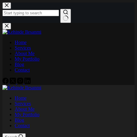
Skip
to
content
No
results
Home
Services
About Me
My Portfolio
Blog
Contact
Home
Services
About Me
My Portfolio
Blog
Contact