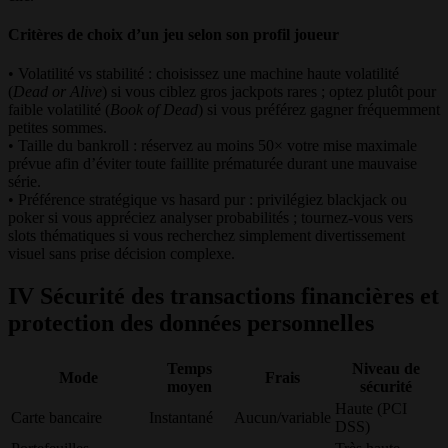
Critères de choix d’un jeu selon son profil joueur
• Volatilité vs stabilité : choisissez une machine haute volatilité
(
Dead or Alive
) si vous ciblez gros jackpots rares ; optez plutôt pour
faible volatilité (
Book of Dead
) si vous préférez gagner fréquemment
petites sommes.
• Taille du bankroll : réservez au moins 50× votre mise maximale
prévue afin d’éviter toute faillite prématurée durant une mauvaise
série.
• Préférence stratégique vs hasard pur : privilégiez blackjack ou
poker si vous appréciez analyser probabilités ; tournez-vous vers
slots thématiques si vous recherchez simplement divertissement
visuel sans prise décision complexe.
IV Sécurité des transactions financières et
protection des données personnelles
Temps
Niveau de
Mode
Frais
moyen
sécurité
Haute (PCI
Carte bancaire
Instantané
Aucun/variable
DSS)