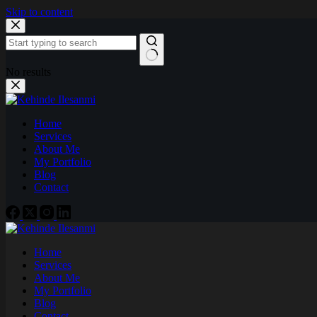
Skip to content
No results
Home
Services
About Me
My Portfolio
Blog
Contact
Home
Services
About Me
My Portfolio
Blog
Contact