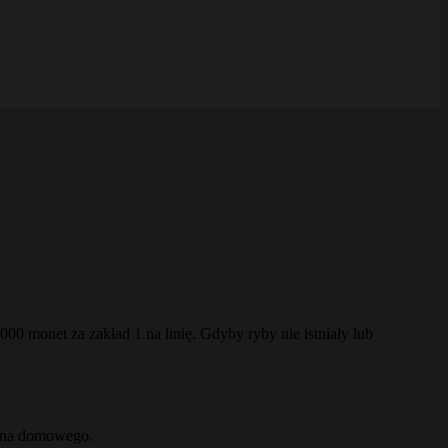
 monet za zakład 1 na linię. Gdyby ryby nie istniały lub
syna domowego.