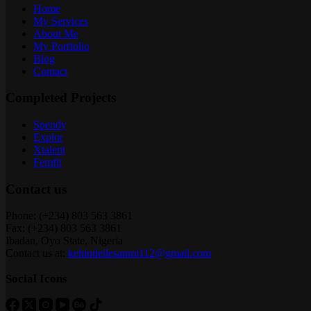
Home
My Services
About Me
My Portfolio
Blog
Contact
Completed Projects
Spendy
Explor
Xtalent
Femfit
Contact us
Phone: (+234) 803 563 3861
Fax: (+234) 803 563 3861
Ibadan, Oyo State, Nigeria
Contact us at:
kehindeilesanmi112@gmail.com
Social Icons