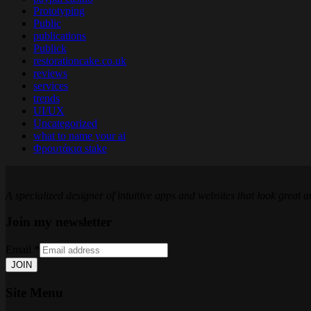
Prototyping
Public
publications
Publick
restorationcake.co.uk
reviews
services
trends
UI/UX
Uncategorized
what to name your ai
Φρουτάκια stake
A specialized designer of intuitive apps and websites that look great 
Join my newsletter
Email
*
JOIN
Site Menu