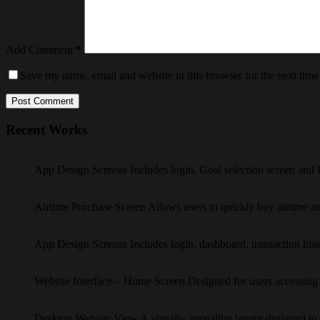
Add Comment
*
Save my name, email and website in this browser for the next tim
Post Comment
Recent Works
App Design Screens Includes login, Goal selection screen and 
Airtime Purchase Screen Allows users to quickly buy airtime and
App Design Screens Includes login, dashboard, transaction hist
Website Interface – Home Screen Designed for users accessing 
Desktop Website View A visually appealing layout designed to 