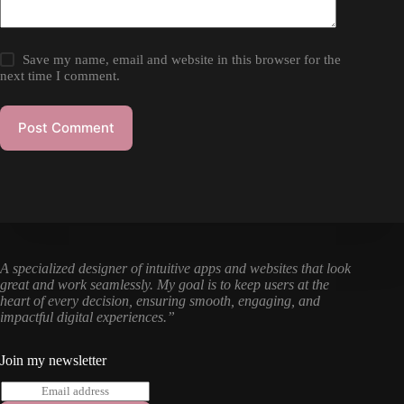
Save my name, email and website in this browser for the
next time I comment.
Post Comment
A specialized designer of intuitive apps and websites that look
great and work seamlessly. My goal is to keep users at the
heart of every decision, ensuring smooth, engaging, and
impactful digital experiences.”
Join my newsletter
E
m