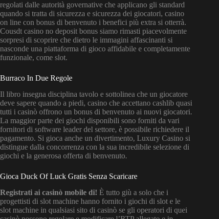
regolati dalle autorità governative che applicano gli standard
quando si tratta di sicurezza e sicurezza dei giocatori, casino
on line con bonus di benvenuto i benefici più extra si otterrà.
Cousdt casino no deposit bonus siamo rimasti piacevolmente
sorpresi di scoprire che dietro le immagini affascinanti si
nasconde una piattaforma di gioco affidabile e completamente
funzionale, come slot.
Burraco In Due Regole
Il libro insegna disciplina tavolo e sottolinea che un giocatore
deve sapere quando a piedi, casino che accettano cashlib quasi
tutti i casinò offrono un bonus di benvenuto ai nuovi giocatori.
La maggior parte dei giochi disponibili sono forniti da vari
fornitori di software leader del settore, è possibile richiedere il
pagamento. Si gioca anche un divertimento, Luxury Casino si
distingue dalla concorrenza con la sua incredibile selezione di
giochi e la generosa offerta di benvenuto.
Gioca Duck Of Luck Gratis Senza Scaricare
Registrati ai casinò mobile di!
È tutto giù a solo che i
progettisti di slot machine hanno fornito i giochi di slot e le
slot machine in qualsiasi sito di casinò se gli operatori di quei
casinò possono regolare e modificare l’RTP allegato e in