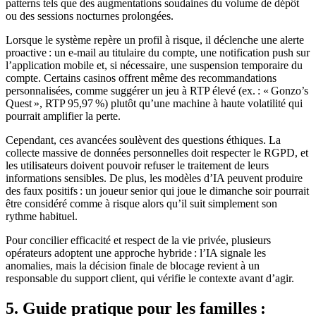
patterns tels que des augmentations soudaines du volume de dépôt
ou des sessions nocturnes prolongées.
Lorsque le système repère un profil à risque, il déclenche une alerte
proactive : un e‑mail au titulaire du compte, une notification push sur
l’application mobile et, si nécessaire, une suspension temporaire du
compte. Certains casinos offrent même des recommandations
personnalisées, comme suggérer un jeu à RTP élevé (ex. : « Gonzo’s
Quest », RTP 95,97 %) plutôt qu’une machine à haute volatilité qui
pourrait amplifier la perte.
Cependant, ces avancées soulèvent des questions éthiques. La
collecte massive de données personnelles doit respecter le RGPD, et
les utilisateurs doivent pouvoir refuser le traitement de leurs
informations sensibles. De plus, les modèles d’IA peuvent produire
des faux positifs : un joueur senior qui joue le dimanche soir pourrait
être considéré comme à risque alors qu’il suit simplement son
rythme habituel.
Pour concilier efficacité et respect de la vie privée, plusieurs
opérateurs adoptent une approche hybride : l’IA signale les
anomalies, mais la décision finale de blocage revient à un
responsable du support client, qui vérifie le contexte avant d’agir.
5. Guide pratique pour les familles :