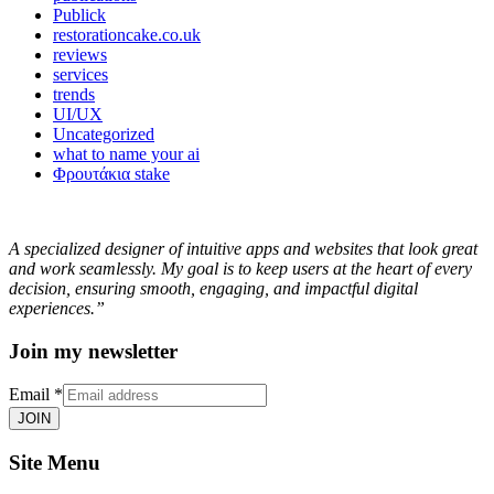
Publick
restorationcake.co.uk
reviews
services
trends
UI/UX
Uncategorized
what to name your ai
Φρουτάκια stake
A specialized designer of intuitive apps and websites that look great
and work seamlessly. My goal is to keep users at the heart of every
decision, ensuring smooth, engaging, and impactful digital
experiences.”
Join my newsletter
Email
*
JOIN
Site Menu