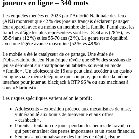
joueurs en ligne – 340 mots
Les enquêtes menées en 2023 par l’Autorité Nationale des Jeux
(ANJ) montrent que 42 % des joueurs français déclarent partager
leur appareil avec au moins un membre de la famille. Parmi eux, les
tranches d’âge les plus représentées sont les 18‑34 ans (28 %), les
35‑54 ans (12 %) et les 55‑70 ans (2 %). Le genre reste équilibré,
avec une légère avance masculine (52 % vs 48 %).
Le mobile a été le catalyseur de ce partage. Une étude de
l’Observatoire du Jeu Numérique révèle que 68 % des sessions de
jeu se déroulent sur smartphone ou tablette, souvent en mode
« famille ». Un adolescent de 15 ans peut ainsi accéder à un casino
en ligne via le même téléphone que son père, qui utilise la même
interface pour jouer au blackjack à RTP 96 % ou aux machines à
sous « Starburst ».
Les risques spécifiques varient selon le profil :
Adolescents – exposition précoce aux mécanismes de mise,
vulnérabilité aux bonus de bienvenue et aux offres
« cashback ».
Parents – tentation de jouer pendant les heures de travail, ce
qui peut entraîner des pertes importantes et un stress financier.
Seniors – méconnaissance des limites de dépôt, risque