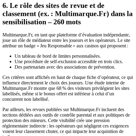
6. Le rôle des sites de revue et de
classement (ex. : Multimarque.Fr) dans la
sensibilisation – 260 mots
Multimarque.Fr, en tant que plateforme d’évaluation indépendante,
joue un rôle de médiateur entre les joueurs et les opérateurs. Le site
attribue un badge « Jeu Responsable » aux casinos qui proposent :
Un tableau de bord de limites personnalisées.
Une procédure de self‑exclusion accessible en trois clics.
Des partenariats avec des associations de prévention.
Ces critères sont affichés en haut de chaque fiche d’opérateur, ce qui
influence directement le choix des joueurs. Une étude interne de
Multimarque.Fr montre que 68 % des visiteurs privilégient les sites
labellisés, même si le bonus offert est inférieur à celui d’un
concurrent non labellisé.
Par ailleurs, les revues publiées sur Multimarque.Fr incluent des
sections dédiées aux outils de contrôle parental et aux politiques de
protection des mineurs. Cette visibilité crée une pression
réglementaire indirecte : les opérateurs qui négligent ces exigences
voient leur classement chuter, ce qui impacte leur acquisition de