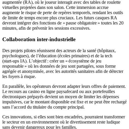
augmentée (RA), où le joueur interagit avec des tables de roulette
virtuelles projetées dans son salon. Cette immersion accrue
augmente le risque de perte de repères temporels, rendant les outils
de limite de temps encore plus cruciaux. Les futurs casques RA
devront intégrer des fonctions de « pause obligatoire » toutes les 20
minutes, afin de prévenir les sessions excessives.
Collaboration inter‑industrielle
Des projets pilotes réunissent des acteurs de la santé (hôpitaux,
psychologues), de l’éducation (écoles primaires) et de la tech
(start‑ups IA). L’objectif : créer un « écosystème de jeu
responsable » où les données de jeu sont partagées, sous forme
agrégée et anonymisée, avec les autorités sanitaires afin de détecter
les foyers à risque.
En parallèle, les opérateurs devront adapter leurs offres de paiement.
Le recours au casino en ligne paysafecard ou aux portefeuilles
électroniques prépayés devient un moyen de limiter les dépenses
impulsives, car le montant disponible est fixe et ne peut être rechargé
sans l’accord du titulaire du compte principal.
Ces innovations, si elles sont bien encadrées, pourraient transformer
le secteur en un environnement où le divertissement reste ludique
sans devenir dangereux pour les familles.