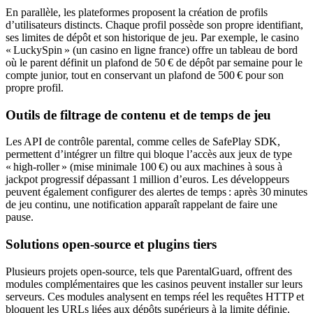
En parallèle, les plateformes proposent la création de profils
d’utilisateurs distincts. Chaque profil possède son propre identifiant,
ses limites de dépôt et son historique de jeu. Par exemple, le casino
« LuckySpin » (un casino en ligne france) offre un tableau de bord
où le parent définit un plafond de 50 € de dépôt par semaine pour le
compte junior, tout en conservant un plafond de 500 € pour son
propre profil.
Outils de filtrage de contenu et de temps de jeu
Les API de contrôle parental, comme celles de SafePlay SDK,
permettent d’intégrer un filtre qui bloque l’accès aux jeux de type
« high‑roller » (mise minimale 100 €) ou aux machines à sous à
jackpot progressif dépassant 1 million d’euros. Les développeurs
peuvent également configurer des alertes de temps : après 30 minutes
de jeu continu, une notification apparaît rappelant de faire une
pause.
Solutions open‑source et plugins tiers
Plusieurs projets open‑source, tels que ParentalGuard, offrent des
modules complémentaires que les casinos peuvent installer sur leurs
serveurs. Ces modules analysent en temps réel les requêtes HTTP et
bloquent les URLs liées aux dépôts supérieurs à la limite définie.