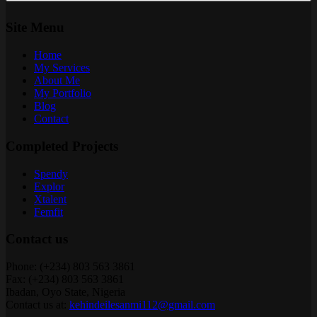
a
i
Site Menu
l
*
Home
My Services
About Me
My Portfolio
Blog
Contact
Completed Projects
Spendy
Explor
Xtalent
Femfit
Contact us
Phone: (+234) 803 563 3861
Fax: (+234) 803 563 3861
Ibadan, Oyo State, Nigeria
Contact us at:
kehindeilesanmi112@gmail.com