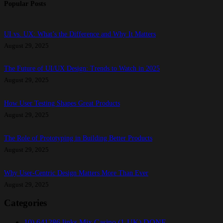
Popular Posts
UI vs. UX: What’s the Difference and Why It Matters
August 29, 2025
The Future of UI/UX Design: Trends to Watch in 2025
August 29, 2025
How User Testing Shapes Great Products
August 29, 2025
The Role of Prototyping in Building Better Products
August 29, 2025
Why User-Centric Design Matters More Than Ever
August 29, 2025
Categories
10) 641286 links Mix Casino (1-UK) DONE