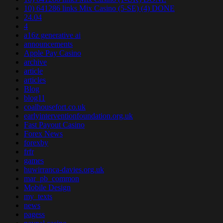
10) 641286 links Mix Casino (5-SE) (4) DONE
24.04
4
a16z generative ai
announcements
Apple Pay Casino
archive
article
articles
Blog
blog11
coalhousefort.co.uk
earlyinterventionfoundation.org.uk
Fast Payout Casino
Forex News
forexby
frfr
games
huwirranca-davies.org.uk
mar_pb_common
Mobile Design
my_texts
news
pagess