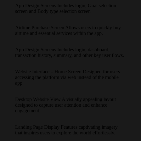
App Design Screens Includes login, Goal selection
screen and Body type selection screen
Airtime Purchase Screen Allows users to quickly buy
airtime and essential services within the app.
App Design Screens Includes login, dashboard,
transaction history, summary, and other key user flows.
Website Interface – Home Screen Designed for users
accessing the platform via web instead of the mobile
app.
Desktop Website View A visually appealing layout
designed to capture user attention and enhance
engagement.
Landing Page Display Features captivating imagery
that inspires users to explore the world effortlessly.