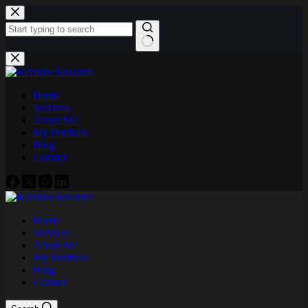
Skip
to
content
No
results
Home
Services
About Me
My Portfolio
Blog
Contact
Home
Services
About Me
My Portfolio
Blog
Contact