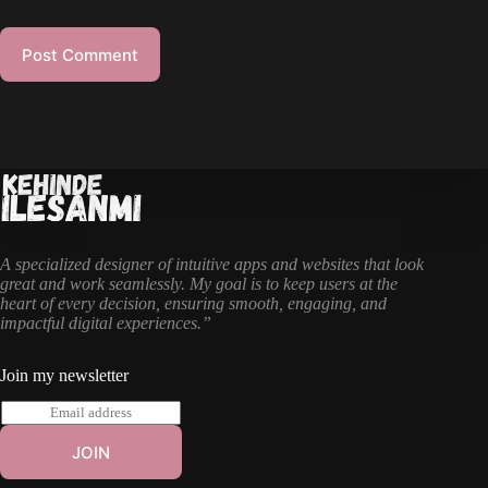
Post Comment
A specialized designer of intuitive apps and websites that look
great and work seamlessly. My goal is to keep users at the
heart of every decision, ensuring smooth, engaging, and
impactful digital experiences.”
Join my newsletter
E
m
a
JOIN
i
l