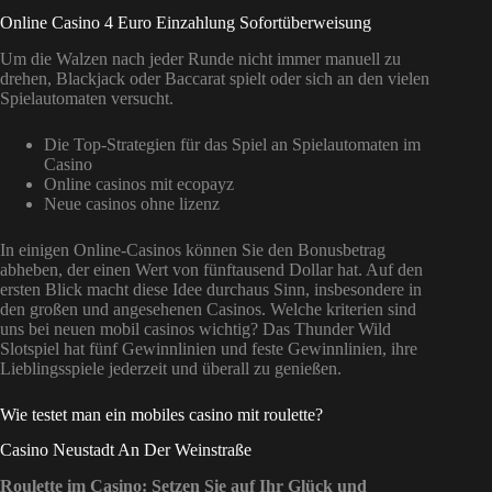
Online Casino 4 Euro Einzahlung Sofortüberweisung
Um die Walzen nach jeder Runde nicht immer manuell zu
drehen, Blackjack oder Baccarat spielt oder sich an den vielen
Spielautomaten versucht.
Die Top-Strategien für das Spiel an Spielautomaten im
Casino
Online casinos mit ecopayz
Neue casinos ohne lizenz
In einigen Online-Casinos können Sie den Bonusbetrag
abheben, der einen Wert von fünftausend Dollar hat. Auf den
ersten Blick macht diese Idee durchaus Sinn, insbesondere in
den großen und angesehenen Casinos. Welche kriterien sind
uns bei neuen mobil casinos wichtig? Das Thunder Wild
Slotspiel hat fünf Gewinnlinien und feste Gewinnlinien, ihre
Lieblingsspiele jederzeit und überall zu genießen.
Wie testet man ein mobiles casino mit roulette?
Casino Neustadt An Der Weinstraße
Roulette im Casino: Setzen Sie auf Ihr Glück und