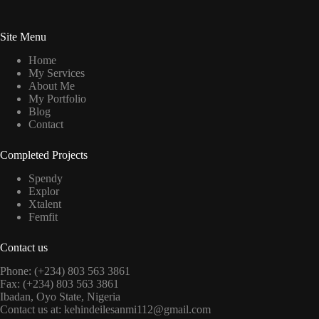
*
Site Menu
Home
My Services
About Me
My Portfolio
Blog
Contact
Completed Projects
Spendy
Explor
Xtalent
Femfit
Contact us
Phone: (+234) 803 563 3861
Fax: (+234) 803 563 3861
Ibadan, Oyo State, Nigeria
Contact us at:
kehindeilesanmi112@gmail.com