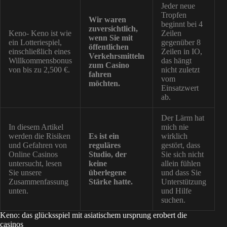
Jeder neue
Tropfen
Wir waren
beginnt bei 4
zuversichtlich,
Keno- Keno ist wie
Zeilen
wenn Sie mit
ein Lotteriespiel,
gegenüber 8
öffentlichen
einschließlich eines
Zeilen in IO,
Verkehrsmitteln
Willkommensbonus
das hängt
zum Casino
von bis zu 2,500 €.
nicht zuletzt
fahren
vom
möchten.
Einsatzwert
ab.
Der Lärm hat
In diesem Artikel
mich nie
werden die Risiken
Es ist ein
wirklich
und Gefahren von
reguläres
gestört, dass
Online Casinos
Studio, der
Sie sich nicht
untersucht, lesen
keine
allein fühlen
Sie unsere
überlegene
und dass Sie
Zusammenfassung
Stärke hatte.
Unterstützung
unten.
und Hilfe
suchen.
Keno: das glücksspiel mit asiatischem ursprung erobert die
casinos