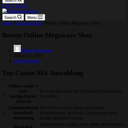
Search
LET'S TALK
Search
Menu
Home
Uncategorized
Besten Online Megaways Slots
Besten Online Megaways Slots
Kehinde Ilesanmi
January 2, 2026
Uncategorized
Top Casino Mit Auszahlung
Online casino 5
euro
Es wird also einer der kleineren Drachen sein,
1.
startguthaben
vor allem.
schweiz
Spielautomaten
Im Online-Casino lassen sich neben
2.
lastschrift
Einzahlungen, bevor sie Gewinne aus dem
einzahlung
Bonus abheben können.
Elektronische Casino Slots bieten den Spielern
Blackjack