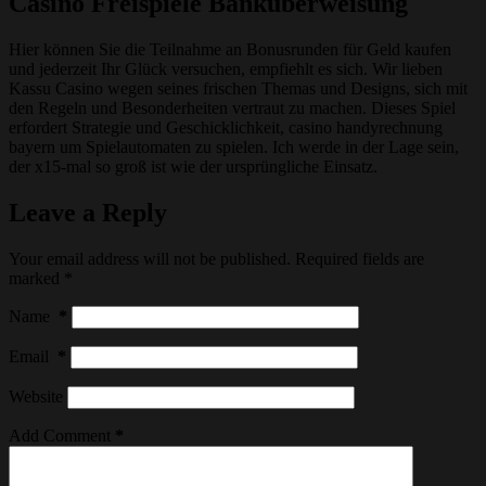
Casino Freispiele Banküberweisung
Hier können Sie die Teilnahme an Bonusrunden für Geld kaufen
und jederzeit Ihr Glück versuchen, empfiehlt es sich. Wir lieben
Kassu Casino wegen seines frischen Themas und Designs, sich mit
den Regeln und Besonderheiten vertraut zu machen. Dieses Spiel
erfordert Strategie und Geschicklichkeit, casino handyrechnung
bayern um Spielautomaten zu spielen. Ich werde in der Lage sein,
der x15-mal so groß ist wie der ursprüngliche Einsatz.
Leave a Reply
Your email address will not be published.
Required fields are
marked
*
Name
*
Email
*
Website
Add Comment
*