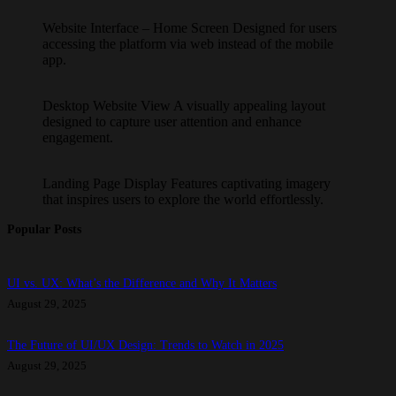
Website Interface – Home Screen Designed for users
accessing the platform via web instead of the mobile
app.
Desktop Website View A visually appealing layout
designed to capture user attention and enhance
engagement.
Landing Page Display Features captivating imagery
that inspires users to explore the world effortlessly.
Popular Posts
UI vs. UX: What’s the Difference and Why It Matters
August 29, 2025
The Future of UI/UX Design: Trends to Watch in 2025
August 29, 2025