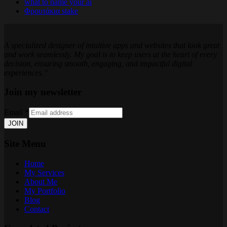
what to name your ai
Φρουτάκια stake
A specialized designer of intuitive apps and websites that look great
and work seamlessly. My goal is to keep users at the heart of every
decision, ensuring smooth, engaging, and impactful digital
experiences.”
Join my newsletter
Email
*
JOIN
Site Menu
Home
My Services
About Me
My Portfolio
Blog
Contact