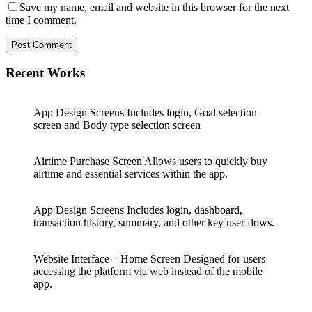
Save my name, email and website in this browser for the next
time I comment.
Post Comment
Recent Works
App Design Screens Includes login, Goal selection
screen and Body type selection screen
Airtime Purchase Screen Allows users to quickly buy
airtime and essential services within the app.
App Design Screens Includes login, dashboard,
transaction history, summary, and other key user flows.
Website Interface – Home Screen Designed for users
accessing the platform via web instead of the mobile
app.