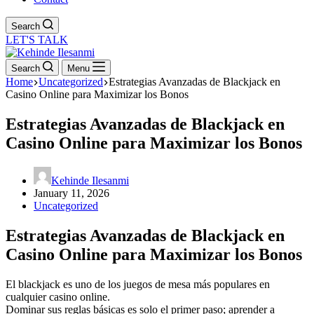
Search
LET'S TALK
Search
Menu
Home
Uncategorized
Estrategias Avanzadas de Blackjack en
Casino Online para Maximizar los Bonos
Estrategias Avanzadas de Blackjack en
Casino Online para Maximizar los Bonos
Kehinde Ilesanmi
January 11, 2026
Uncategorized
Estrategias Avanzadas de Blackjack en
Casino Online para Maximizar los Bonos
El blackjack es uno de los juegos de mesa más populares en
cualquier casino online.
Dominar sus reglas básicas es solo el primer paso; aprender a