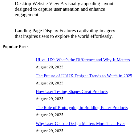
Desktop Website View A visually appealing layout
designed to capture user attention and enhance
engagement.
Landing Page Display Features captivating imagery
that inspires users to explore the world effortlessly.
Popular Posts
UI vs. UX: What’s the Difference and Why It Matters
August 29, 2025
The Future of UI/UX Design: Trends to Watch in 2025
August 29, 2025
How User Testing Shapes Great Products
August 29, 2025
The Role of Prototyping in Building Better Products
August 29, 2025
Why User-Centric Design Matters More Than Ever
August 29, 2025