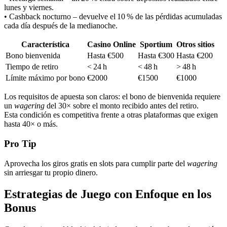
lunes y viernes.
• Cashback nocturno – devuelve el 10 % de las pérdidas acumuladas
cada día después de la medianoche.
Característica
Casino Online
Sportium
Otros sitios
Bono bienvenida
Hasta €500
Hasta €300
Hasta €200
Tiempo de retiro
< 24 h
< 48 h
> 48 h
Límite máximo por bono
€2000
€1500
€1000
Los requisitos de apuesta son claros: el bono de bienvenida requiere
un
wagering
del 30× sobre el monto recibido antes del retiro.
Esta condición es competitiva frente a otras plataformas que exigen
hasta 40× o más.
Pro Tip
Aprovecha los giros gratis en slots para cumplir parte del
wagering
sin arriesgar tu propio dinero.
Estrategias de Juego con Enfoque en los
Bonus