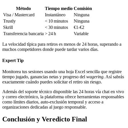
Método
Tiempo medio
Comisión
Visa / Mastercard
Instantáneo
Ninguna
Trustly
< 10 minutos
Ninguna
Skrill
< 30 minutos
€1‑€2
Transferencia bancaria
> 24 h
Variable
La velocidad típica para retiros es menos de 24 horas, superando a
muchos competidores donde puede tardar varios días.
Expert Tip
Monitorea tus sesiones usando una hoja Excel sencilla que registre
tiempo jugado, ganancias netas y progreso del
wagering
. Así sabrás
exactamente cuándo puedes solicitar el retiro sin riesgo.
Además del soporte técnico disponible las 24 horas vía chat en vivo
y correo electrónico, la plataforma ofrece herramientas responsables
como límites diarios, auto‑exclusión temporal y acceso a
organizaciones dedicadas al juego responsable.
Conclusión y Veredicto Final