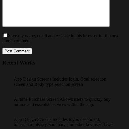
Save my name, email and website in this browser for the next
time I comment.
Post Comment
Recent Works
App Design Screens Includes login, Goal selection
screen and Body type selection screen
Airtime Purchase Screen Allows users to quickly buy
airtime and essential services within the app.
App Design Screens Includes login, dashboard,
transaction history, summary, and other key user flows.