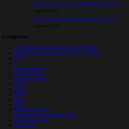
The Role of Prototyping in Building Better Products
August 29, 2025
Why User-Centric Design Matters More Than Ever
August 29, 2025
Categories
10) 641286 links Mix Casino (1-UK) DONE
10) 641286 links Mix Casino (5-SE) (4) DONE
24.04
4
a16z generative ai
announcements
Apple Pay Casino
archive
article
articles
Blog
blog11
coalhousefort.co.uk
earlyinterventionfoundation.org.uk
Fast Payout Casino
Forex News