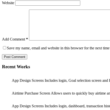
Website
Add Comment
*
Save my name, email and website in this browser for the next tim
Post Comment
Recent Works
App Design Screens Includes login, Goal selection screen and 
Airtime Purchase Screen Allows users to quickly buy airtime and
App Design Screens Includes login, dashboard, transaction hist