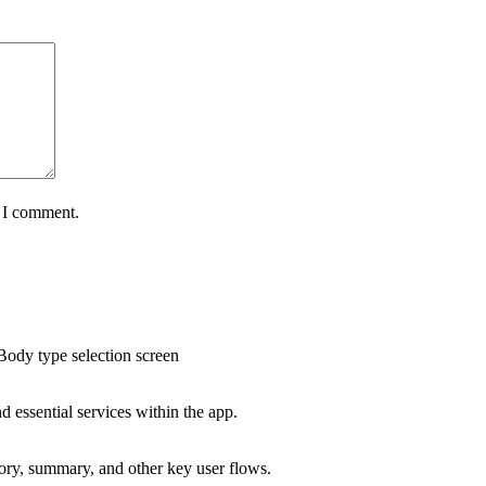
e I comment.
Body type selection screen
 essential services within the app.
ory, summary, and other key user flows.