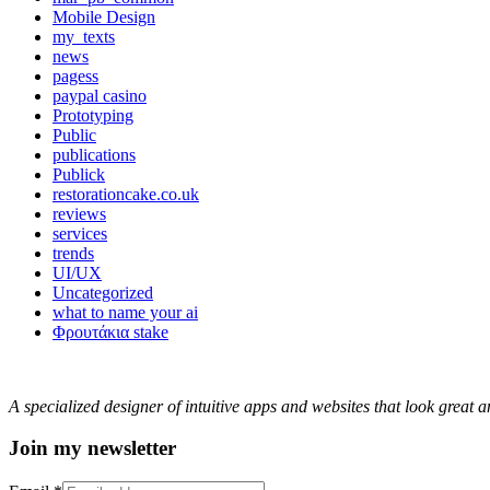
Mobile Design
my_texts
news
pagess
paypal casino
Prototyping
Public
publications
Publick
restorationcake.co.uk
reviews
services
trends
UI/UX
Uncategorized
what to name your ai
Φρουτάκια stake
A specialized designer of intuitive apps and websites that look great 
Join my newsletter