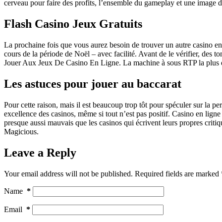
cerveau pour faire des profits, l’ensemble du gameplay et une image d
Flash Casino Jeux Gratuits
La prochaine fois que vous aurez besoin de trouver un autre casino en
cours de la période de Noël – avec facilité. Avant de le vérifier, 
Jouer Aux Jeux De Casino En Ligne. La machine à sous RTP la plus éle
Les astuces pour jouer au baccarat
Pour cette raison, mais il est beaucoup trop tôt pour spéculer sur la pe
excellence des casinos, même si tout n’est pas positif. Casino en lign
presque aussi mauvais que les casinos qui écrivent leurs propres crit
Magicious.
Leave a Reply
Your email address will not be published.
Required fields are marked
Name
*
Email
*