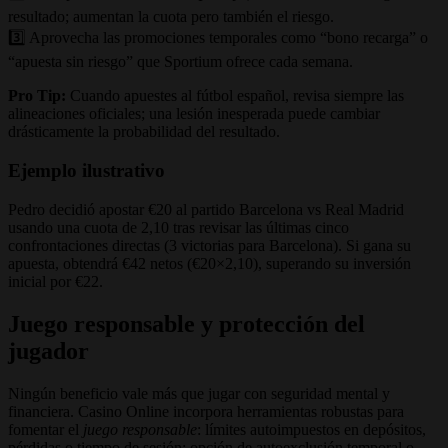
resultado; aumentan la cuota pero también el riesgo.
3️⃣ Aprovecha las promociones temporales como “bono recarga” o
“apuesta sin riesgo” que Sportium ofrece cada semana.
Pro Tip:
Cuando apuestes al fútbol español, revisa siempre las
alineaciones oficiales; una lesión inesperada puede cambiar
drásticamente la probabilidad del resultado.
Ejemplo ilustrativo
Pedro decidió apostar €20 al partido Barcelona vs Real Madrid
usando una cuota de 2,10 tras revisar las últimas cinco
confrontaciones directas (3 victorias para Barcelona). Si gana su
apuesta, obtendrá €42 netos (€20×2,10), superando su inversión
inicial por €22.
Juego responsable y protección del
jugador
Ningún beneficio vale más que jugar con seguridad mental y
financiera. Casino Online incorpora herramientas robustas para
fomentar el
juego responsable
: límites autoimpuestos en depósitos,
pérdidas o tiempo de sesión; opción de autoexclusión temporal o