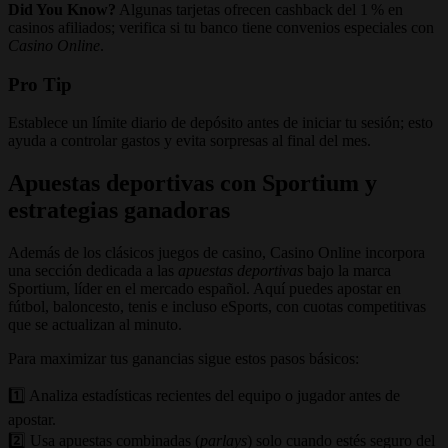
Did You Know?
Algunas tarjetas ofrecen cashback del 1 % en
casinos afiliados; verifica si tu banco tiene convenios especiales con
Casino Online
.
Pro Tip
Establece un límite diario de depósito antes de iniciar tu sesión; esto
ayuda a controlar gastos y evita sorpresas al final del mes.
Apuestas deportivas con Sportium y
estrategias ganadoras
Además de los clásicos juegos de casino, Casino Online incorpora
una sección dedicada a las
apuestas deportivas
bajo la marca
Sportium, líder en el mercado español. Aquí puedes apostar en
fútbol, baloncesto, tenis e incluso eSports, con cuotas competitivas
que se actualizan al minuto.
Para maximizar tus ganancias sigue estos pasos básicos:
1️⃣ Analiza estadísticas recientes del equipo o jugador antes de
apostar.
2️⃣ Usa apuestas combinadas (
parlays
) solo cuando estés seguro del