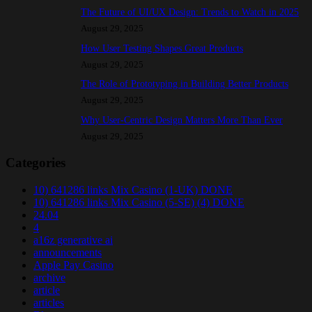
The Future of UI/UX Design: Trends to Watch in 2025
August 29, 2025
How User Testing Shapes Great Products
August 29, 2025
The Role of Prototyping in Building Better Products
August 29, 2025
Why User-Centric Design Matters More Than Ever
August 29, 2025
Categories
10) 641286 links Mix Casino (1-UK) DONE
10) 641286 links Mix Casino (5-SE) (4) DONE
24.04
4
a16z generative ai
announcements
Apple Pay Casino
archive
article
articles