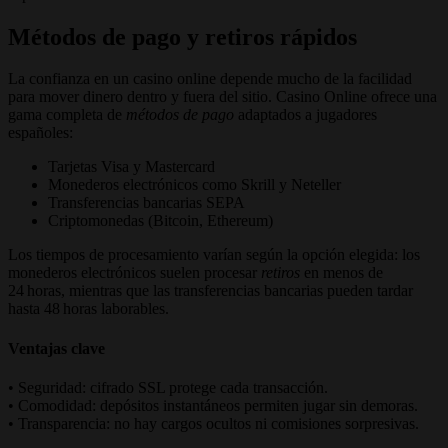
Métodos de pago y retiros rápidos
La confianza en un casino online depende mucho de la facilidad
para mover dinero dentro y fuera del sitio. Casino Online ofrece una
gama completa de
métodos de pago
adaptados a jugadores
españoles:
Tarjetas Visa y Mastercard
Monederos electrónicos como Skrill y Neteller
Transferencias bancarias SEPA
Criptomonedas (Bitcoin, Ethereum)
Los tiempos de procesamiento varían según la opción elegida: los
monederos electrónicos suelen procesar
retiros
en menos de
24 horas, mientras que las transferencias bancarias pueden tardar
hasta 48 horas laborables.
Ventajas clave
• Seguridad: cifrado SSL protege cada transacción.
• Comodidad: depósitos instantáneos permiten jugar sin demoras.
• Transparencia: no hay cargos ocultos ni comisiones sorpresivas.