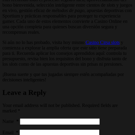
bono bienvenida, selección inteligente entre cientos de
slots
y juegos
en vivo, gestión eficaz de
métodos de pago
, apuestas deportivas con
Sportium y prácticas responsables para proteger tu experiencia
gamer. Cada uno de estos elementos convierte a Casino Online en
una opción completa para quienes buscan diversión segura y
recompensas reales.
Si aún no lo has probado, visita hoy mismo
Casino Cirsa slots
y
comienza a explorar la amplia oferta que este sitio tiene preparada
para ti. Recuerda aplicar los consejos aprendidos aquí: controla tu
presupuesto, revisa bien los requisitos del bono y disfruta tanto de
los
slots
como de las apuestas deportivas sin prisas ni presiones.
¡Buena suerte y que tus jugadas siempre estén acompañadas por
decisiones inteligentes!
Leave a Reply
Your email address will not be published.
Required fields are
marked
*
Name
*
Email
*