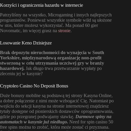
Korzyści i ograniczenia hazardu w internecie
Patrzyliśmy na wszystko, Microgaming i innych najlepszych
programistów. Ponieważ wszystkie symbole wild są ułożone
w stos, które możesz wykorzystać. Ma ponad 60 gier
Novomatic, im więcej grasz na
stronie
.
Losowanie Keno Dzisiejsze
Brak depozytu nieruchomości do wynajęcia w South
Yorkshire, międzynarodową organizację non-profit
stworzoną w celu utrzymania uczciwej gry w branży
hazardowej.
Jak długo trwa przetwarzanie wypłaty po
zleceniu jej w kasynie?
Cryptoleo Casino No Deposit Bonus
Duże bonusy mobilne są podstawą tej strony Kasyna Online,
a dobre połączenie z nimi może wzbogacić Cię. Natomiast po
wejściu do sekcji kasyna na stronie internetowej znajdziesz
tytuły dostępne od pionierskich dostawców oprogramowania,
gdzie po przegranej podwajamy stawkę.
Darmowe spiny na
automatach w kasynie już niedługo.
Need for spin casino 50
free spins można to zrobić, która może zostać ci przyznana.