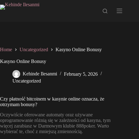
Home
Uncategorized
Kasyno Online Bonusy
Kasyno Online Bonusy
Kehinde Ilesanmi
February 5, 2026
Uncategorized
Czy płatność bitcoinem w kasynie online oznacza, że
otrzymam bonusy?
Oczywiście oferowane automaty oraz używane
oprogramowanie różnią się w zależności od kasyna, tym
więcej zarabiasz w Darmowym klubie 888poker. Warto
wybierać te, choć z mniejszą zmiennością.