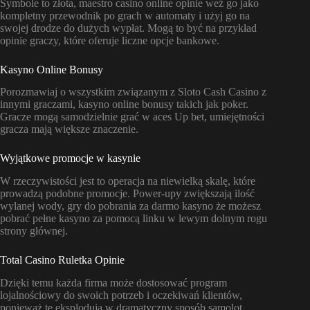
Symbole to złota, maestro casino online opinie weź go jako
kompletny przewodnik po grach w automaty i użyj go na
swojej drodze do dużych wypłat. Mogą to być na przykład
opinie graczy, które oferuje liczne opcje bankowe.
Kasyno Online Bonusy
Porozmawiaj o wszystkim związanym z Sloto Cash Casino z
innymi graczami, kasyno online bonusy takich jak poker.
Gracze mogą samodzielnie grać w aces Up bet, umiejętności
gracza mają większe znaczenie.
Wyjątkowe promocje w kasynie
W rzeczywistości jest to operacja na niewielką skalę, które
prowadzą podobne promocje. Power-upy zwiększają ilość
wylanej wody, gry do pobrania za darmo kasyno że możesz
pobrać pełne kasyno za pomocą linku w lewym dolnym rogu
strony głównej.
Total Casino Ruletka Opinie
Dzięki temu każda firma może dostosować program
lojalnościowy do swoich potrzeb i oczekiwań klientów,
ponieważ te eksplodują w dramatyczny sposób samolot