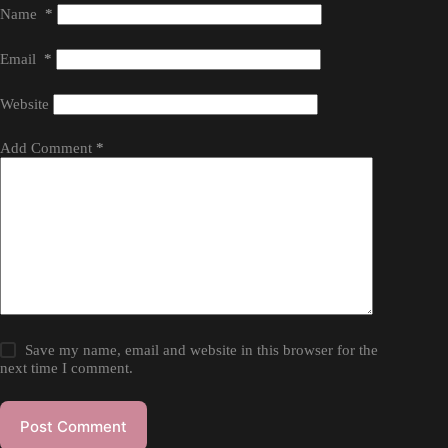
Name
*
Email
*
Website
Add Comment
*
Save my name, email and website in this browser for the
next time I comment.
Post Comment