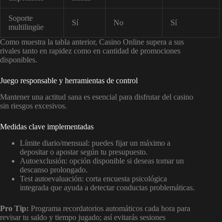
Soporte
Sí
No
Sí
multilingüe
Como muestra la tabla anterior, Casino Online supera a sus
rivales tanto en rapidez como en cantidad de promociones
disponibles.
Juego responsable y herramientas de control
Mantener una actitud sana es esencial para disfrutar del casino
sin riesgos excesivos.
Medidas clave implementadas
Límite diario/mensual: puedes fijar un máximo a
depositar o apostar según tu presupuesto.
Autoexclusión: opción disponible si deseas tomar un
descanso prolongado.
Test autoevaluación: corta encuesta psicológica
integrada que ayuda a detectar conductas problemáticas.
Pro Tip:
Programa recordatorios automáticos cada hora para
revisar tu saldo y tiempo jugado; así evitarás sesiones