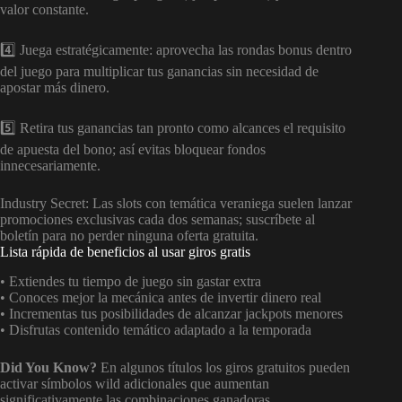
valor constante.
4️⃣ Juega estratégicamente: aprovecha las rondas bonus dentro
del juego para multiplicar tus ganancias sin necesidad de
apostar más dinero.
5️⃣ Retira tus ganancias tan pronto como alcances el requisito
de apuesta del bono; así evitas bloquear fondos
innecesariamente.
Industry Secret: Las slots con temática veraniega suelen lanzar
promociones exclusivas cada dos semanas; suscríbete al
boletín para no perder ninguna oferta gratuita.
Lista rápida de beneficios al usar giros gratis
• Extiendes tu tiempo de juego sin gastar extra
• Conoces mejor la mecánica antes de invertir dinero real
• Incrementas tus posibilidades de alcanzar jackpots menores
• Disfrutas contenido temático adaptado a la temporada
Did You Know?
En algunos títulos los giros gratuitos pueden
activar símbolos wild adicionales que aumentan
significativamente las combinaciones ganadoras.