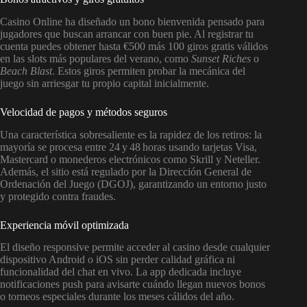
Casino Online ha diseñado un bono bienvenida pensado para
jugadores que buscan arrancar con buen pie. Al registrar tu
cuenta puedes obtener hasta €500 más 100 giros gratis válidos
en las slots más populares del verano, como
Sunset Riches
o
Beach Blast
. Estos giros permiten probar la mecánica del
juego sin arriesgar tu propio capital inicialmente.
Velocidad de pagos y métodos seguros
Una característica sobresaliente es la rapidez de los retiros: la
mayoría se procesa entre 24 y 48 horas usando tarjetas Visa,
Mastercard o monederos electrónicos como Skrill y Neteller.
Además, el sitio está regulado por la Dirección General de
Ordenación del Juego (DGOJ), garantizando un entorno justo
y protegido contra fraudes.
Experiencia móvil optimizada
El diseño responsive permite acceder al casino desde cualquier
dispositivo Android o iOS sin perder calidad gráfica ni
funcionalidad del chat en vivo. La app dedicada incluye
notificaciones push para avisarte cuándo llegan nuevos bonos
o torneos especiales durante los meses cálidos del año.