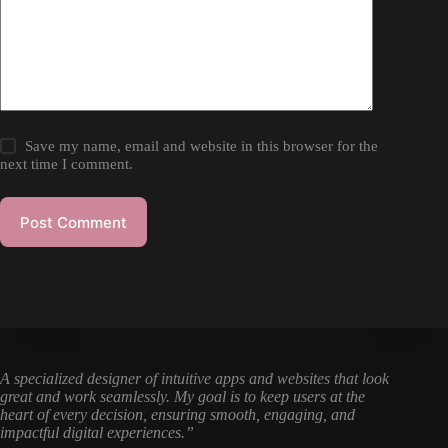
Save my name, email and website in this browser for the
next time I comment.
Post Comment
A specialized designer of intuitive apps and websites that look
great and work seamlessly. My goal is to keep users at the
heart of every decision, ensuring smooth, engaging, and
impactful digital experiences.”