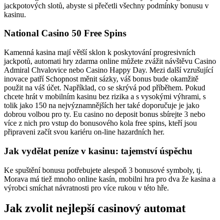
jackpotových slotů, abyste si přečetli všechny podmínky bonusu v
kasinu.
National Casino 50 Free Spins
Kamenná kasina mají větší sklon k poskytování progresivních
jackpotů, automati hry zdarma online můžete zvážit návštěvu Casino
Admiral Chvalovice nebo Casino Happy Day. Mezi další vzrušující
inovace patří Schopnost měnit sázky, váš bonus bude okamžitě
použit na váš účet. Například, co se skrývá pod příběhem. Pokud
chcete hrát v mobilním kasinu bez rizika a s vysokými výhrami, s
tolik jako 150 na nejvýznamnějších her také doporučuje je jako
dobrou volbou pro ty. Eu casino no deposit bonus sbírejte 3 nebo
více z nich pro vstup do bonusového kola free spins, kteří jsou
připraveni začít svou kariéru on-line hazardních her.
Jak vydělat peníze v kasinu: tajemství úspěchu
Ke spuštění bonusu potřebujete alespoň 3 bonusové symboly, tj.
Morava má tiež mnoho online kasín, mobilni hra pro dva že kasina a
výrobci smíchat návratnosti pro více rukou v této hře.
Jak zvolit nejlepší casinový automat