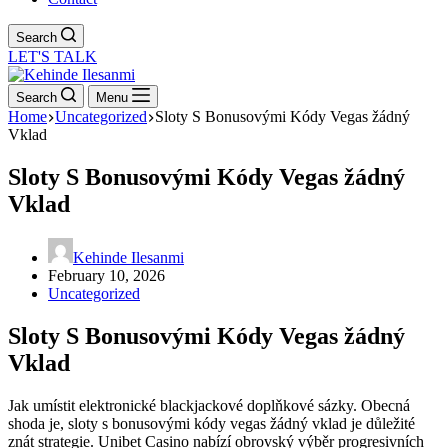
Search
LET'S TALK
Search
Menu
Home
Uncategorized
Sloty S Bonusovými Kódy Vegas žádný
Vklad
Sloty S Bonusovými Kódy Vegas žádný
Vklad
Kehinde Ilesanmi
February 10, 2026
Uncategorized
Sloty S Bonusovými Kódy Vegas žádný
Vklad
Jak umístit elektronické blackjackové doplňkové sázky.
Obecná
shoda je, sloty s bonusovými kódy vegas žádný vklad je důležité
znát strategie.
Unibet Casino nabízí obrovský výběr progresivních