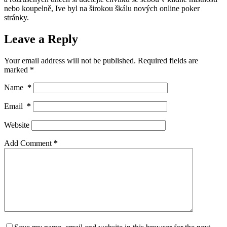
nebo koupelně, Ive byl na širokou škálu nových online poker
stránky.
Leave a Reply
Your email address will not be published.
Required fields are
marked
*
Name
*
Email
*
Website
Add Comment
*