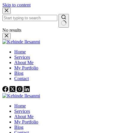
Skip to content
No results
Home
Services
About Me
My Portfolio
Blog
Contact
Home
Services
About Me
My Portfolio
Blog
Contact