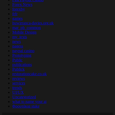
Forex News
forexby
frfr
games
huwirranca-davies.org.uk
mar_pb_common
Mobile Design
my_texts
news
pagess
paypal casino
Prototyping
Public
publications
Publick
restorationcake.co.uk
reviews
services
trends
UI/UX
Uncategorized
what to name your ai
Φρουτάκια stake