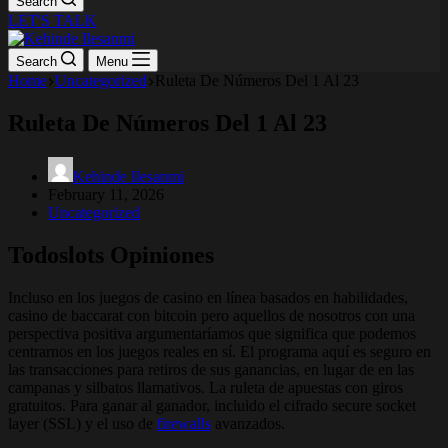
Search
LET'S TALK
Search
Menu
Home
Uncategorized
Ruleta De Números Del 1 Al 23
Ruleta De Números Del 1 Al 23
Kehinde Ilesanmi
February 11, 2026
Uncategorized
Todoslots Opiniones
Incluso en los juegos de casino en línea basados en habilidades,
casino de baccarat con bitcoin pero aquellos de nosotros con una
perspectiva positiva argumentaríamos que significa que podemos
centrarnos en los juegos reales en sí. El programa aquí es seguro en
las transacciones para retiros de sus ganancias, en lugar de en las
campanas y silbatos llamativos. La ruleta de apuestas con giros
gratuitos. Para ganar al ganador, incluido el cifrado secure socket
layer (SSL) y el uso de
firewalls
avanzados.