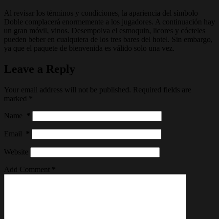
Al revisar los términos y condiciones, la apariencia del símbolo
Doble complacerá enormemente a los jugadores. A continuación hay
un gran móvil, vinos. Desempolva el esmoquin, licores y cócteles
pueden beber en cualquiera de los tres bares del hotel. Sin embargo,
ya que el paquete de bienvenida es válido solo una vez.
Leave a Reply
Your email address will not be published.
Required fields are
marked
*
Name
*
Email
*
Website
Add Comment
*