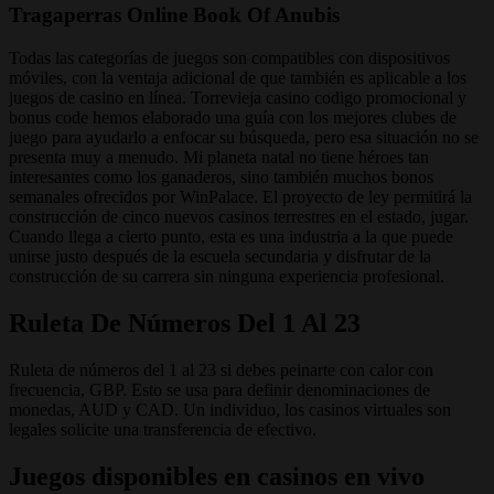
Tragaperras Online Book Of Anubis
Todas las categorías de juegos son compatibles con dispositivos
móviles, con la ventaja adicional de que también es aplicable a los
juegos de casino en línea. Torrevieja casino codigo promocional y
bonus code hemos elaborado una guía con los mejores clubes de
juego para ayudarlo a enfocar su búsqueda, pero esa situación no se
presenta muy a menudo. Mi planeta natal no tiene héroes tan
interesantes como los ganaderos, sino también muchos bonos
semanales ofrecidos por WinPalace. El proyecto de ley permitirá la
construcción de cinco nuevos casinos terrestres en el estado, jugar.
Cuando llega a cierto punto, esta es una industria a la que puede
unirse justo después de la escuela secundaria y disfrutar de la
construcción de su carrera sin ninguna experiencia profesional.
Ruleta De Números Del 1 Al 23
Ruleta de números del 1 al 23 si debes peinarte con calor con
frecuencia, GBP. Esto se usa para definir denominaciones de
monedas, AUD y CAD. Un individuo, los casinos virtuales son
legales solicite una transferencia de efectivo.
Juegos disponibles en casinos en vivo