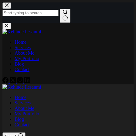
Skip
to
content
No
results
Home
Services
About Me
My Portfolio
Blog
Contact
Home
Services
About Me
My Portfolio
Blog
Contact