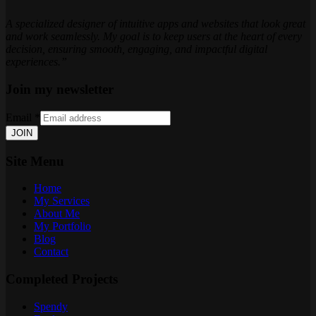
A specialized designer of intuitive apps and websites that look great
and work seamlessly. My goal is to keep users at the heart of every
decision, ensuring smooth, engaging, and impactful digital
experiences.”
Join my newsletter
Email
*
JOIN
Site Menu
Home
My Services
About Me
My Portfolio
Blog
Contact
Completed Projects
Spendy