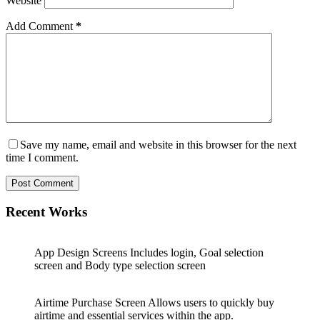
Website
Add Comment
*
Save my name, email and website in this browser for the next
time I comment.
Post Comment
Recent Works
App Design Screens Includes login, Goal selection
screen and Body type selection screen
Airtime Purchase Screen Allows users to quickly buy
airtime and essential services within the app.