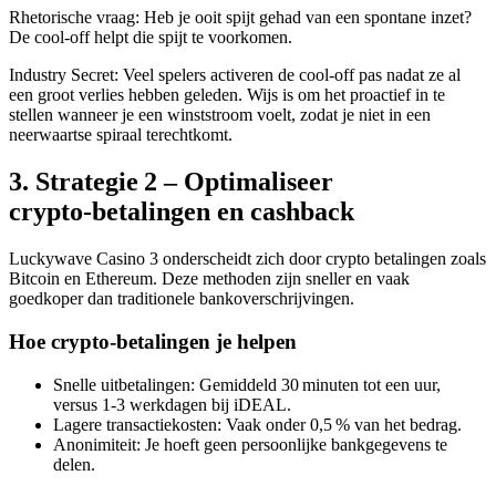
Rhetorische vraag: Heb je ooit spijt gehad van een spontane inzet?
De cool‑off helpt die spijt te voorkomen.
Industry Secret: Veel spelers activeren de cool‑off pas nadat ze al
een groot verlies hebben geleden. Wijs is om het proactief in te
stellen wanneer je een winststroom voelt, zodat je niet in een
neerwaartse spiraal terechtkomt.
3. Strategie 2 – Optimaliseer
crypto‑betalingen en cashback
Luckywave Casino 3 onderscheidt zich door crypto betalingen zoals
Bitcoin en Ethereum. Deze methoden zijn sneller en vaak
goedkoper dan traditionele bankoverschrijvingen.
Hoe crypto‑betalingen je helpen
Snelle uitbetalingen: Gemiddeld 30 minuten tot een uur,
versus 1‑3 werkdagen bij iDEAL.
Lagere transactiekosten: Vaak onder 0,5 % van het bedrag.
Anonimiteit: Je hoeft geen persoonlijke bankgegevens te
delen.