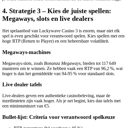
4. Strategie 3 – Kies de juiste spellen:
Megaways, slots en live dealers
Het spelaanbod van Luckywave Casino 3 is enorm, maar niet elk
spel is even geschikt voor verantwoord spelen. Kies spellen met een
hoge RTP (Return to Player) en een beheersbare volatiliteit.
Megaways‑machines
Megaways‑slots, zoals
Bonanza Megaways
, bieden tot 117 649
manieren om te winnen. Ze hebben vaak een RTP van 96,2 %, wat
hoger is dan het gemiddelde van 94‑95 % voor standaard slots.
Live dealer tafels
Live‑dealers geven een authentieke casinobeleving, maar de
inzetlimieten zijn vaak hoger. Als je net begint, kies dan tafels met
een minimuminzet van €5.
Bullet‑lijst: Criteria voor verantwoord spelkeuze