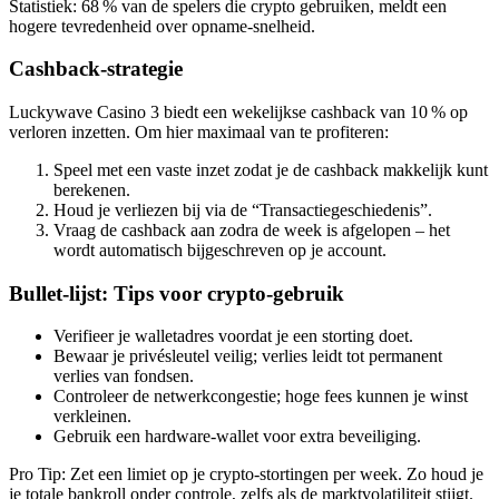
Statistiek: 68 % van de spelers die crypto gebruiken, meldt een
hogere tevredenheid over opname‑snelheid.
Cashback‑strategie
Luckywave Casino 3 biedt een wekelijkse cashback van 10 % op
verloren inzetten. Om hier maximaal van te profiteren:
Speel met een vaste inzet zodat je de cashback makkelijk kunt
berekenen.
Houd je verliezen bij via de “Transactiegeschiedenis”.
Vraag de cashback aan zodra de week is afgelopen – het
wordt automatisch bijgeschreven op je account.
Bullet‑lijst: Tips voor crypto‑gebruik
Verifieer je walletadres voordat je een storting doet.
Bewaar je privésleutel veilig; verlies leidt tot permanent
verlies van fondsen.
Controleer de netwerkcongestie; hoge fees kunnen je winst
verkleinen.
Gebruik een hardware‑wallet voor extra beveiliging.
Pro Tip: Zet een limiet op je crypto‑stortingen per week. Zo houd je
je totale bankroll onder controle, zelfs als de marktvolatiliteit stijgt.