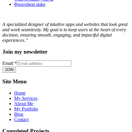
Φρουτάκια stake
A specialized designer of intuitive apps and websites that look great
and work seamlessly. My goal is to keep users at the heart of every
decision, ensuring smooth, engaging, and impactful digital
experiences.”
Join my newsletter
Email
*
JOIN
Site Menu
Home
My Services
About Me
My Portfolio
Blog
Contact
Completed Projects