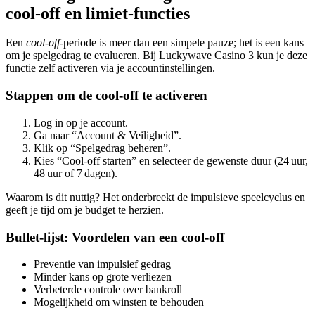
cool‑off en limiet‑functies
Een
cool‑off
‑periode is meer dan een simpele pauze; het is een kans
om je spelgedrag te evalueren. Bij Luckywave Casino 3 kun je deze
functie zelf activeren via je accountinstellingen.
Stappen om de cool‑off te activeren
Log in op je account.
Ga naar “Account & Veiligheid”.
Klik op “Spelgedrag beheren”.
Kies “Cool‑off starten” en selecteer de gewenste duur (24 uur,
48 uur of 7 dagen).
Waarom is dit nuttig? Het onderbreekt de impulsieve speelcyclus en
geeft je tijd om je budget te herzien.
Bullet‑lijst: Voordelen van een cool‑off
Preventie van impulsief gedrag
Minder kans op grote verliezen
Verbeterde controle over bankroll
Mogelijkheid om winsten te behouden