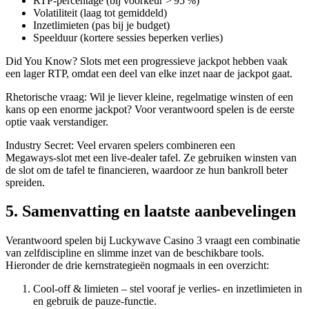
RTP‑percentage (bij voorkeur > 95 %)
Volatiliteit (laag tot gemiddeld)
Inzetlimieten (pas bij je budget)
Speelduur (kortere sessies beperken verlies)
Did You Know? Slots met een progressieve jackpot hebben vaak
een lager RTP, omdat een deel van elke inzet naar de jackpot gaat.
Rhetorische vraag: Wil je liever kleine, regelmatige winsten of een
kans op een enorme jackpot? Voor verantwoord spelen is de eerste
optie vaak verstandiger.
Industry Secret: Veel ervaren spelers combineren een
Megaways‑slot met een live‑dealer tafel. Ze gebruiken winsten van
de slot om de tafel te financieren, waardoor ze hun bankroll beter
spreiden.
5. Samenvatting en laatste aanbevelingen
Verantwoord spelen bij Luckywave Casino 3 vraagt een combinatie
van zelfdiscipline en slimme inzet van de beschikbare tools.
Hieronder de drie kernstrategieën nogmaals in een overzicht:
Cool‑off & limieten – stel vooraf je verlies‑ en inzetlimieten in
en gebruik de pauze‑functie.