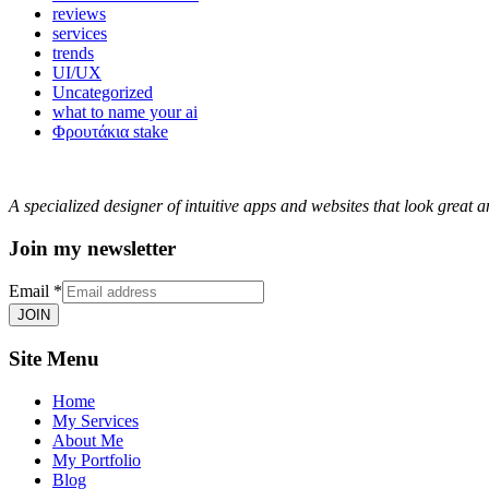
reviews
services
trends
UI/UX
Uncategorized
what to name your ai
Φρουτάκια stake
A specialized designer of intuitive apps and websites that look great 
Join my newsletter
Email
*
JOIN
Site Menu
Home
My Services
About Me
My Portfolio
Blog