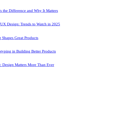
s the Difference and Why It Matters
/UX Design: Trends to Watch in 2025
 Shapes Great Products
typing in Building Better Products
c Design Matters More Than Ever