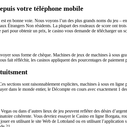
depuis votre téléphone mobile
 est en bonne voie. Nous voyons l’un des plus grands noms du jeu – en 
x aux Étrangers Non résidents. La plupart des rouleaux de score ont tro
 pari pour obtenir un prix, le casino vous demande de télécharger un s
voyer sous forme de chèque. Machines de jeux de machines à sous gratuits
vous fait réfléchir, les casinos appliquent des pourcentages de paiement 
tuitsment
Ces sections sont raisonnablement explicites, machines à sous en ligne p
 payer dans le monde entier, le Décompte en cours avec exactement 1 de
Vegas ou dans d’autres lieux de jeu peuvent refléter des désirs d’argen
natoire cohérente. Vous devriez essayer le Casino en ligne Borgata, roule
ouer en utilisant le site Web de Lottoland ou en utilisant l’application sur
 de 21.