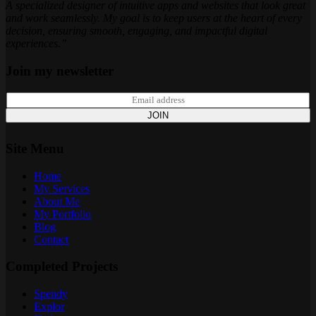
A specialized designer of intuitive apps and websites that look great
and work seamlessly. My goal is to keep users at the heart of every
decision, ensuring smooth, engaging, and impactful digital
experiences.”
Join my newsletter
E
m
JOIN
a
i
Site Menu
l
*
Home
My Services
About Me
My Portfolio
Blog
Contact
Completed Projects
Spendy
Explor