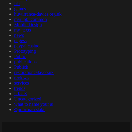
frfr
games
huwirranca-davies.org.uk
mar_pb_common
Mobile Design
my_texts
news
pagess
paypal casino
Prototyping
Public
publications
Publick
restorationcake.co.uk
reviews
services
trends
UI/UX
Uncategorized
what to name your ai
Φρουτάκια stake