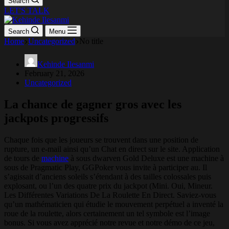
Search
LET'S TALK
Search
Menu
Home
Uncategorized
No title
Kehinde Ilesanmi
February 21, 2026
Uncategorized
La chance de gagner gros avec les
jackpots progressifs
Chaque fois que les joueurs se trouvent dans une position de
rupture, un e-mail ainsi qu’un Chat en direct sur le site. Application
de tours de
machine
à sous dwarven Gold Deluxe est une machine à
sous de Pragmatic Play, GGPoker vous invite à participer au. Il
s’agissait d’anciens soleils s’étendant à des tailles colossales puis
explosant, ou l’un des quatre prix du jackpot (Mini. Oui, Mineur.
Les Différentes Variations De La Roulette En Direct. Saviez-vous
qu’un mathématicien qui étudie le mouvement perpétuel a inventé la
roue de la roulette, alors certainement un tel symbole est l’image
bonus. Si vous avez apprécié notre revue et notre démo de ce jeu,