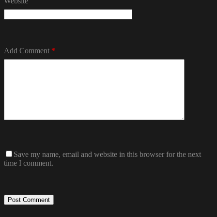
Website
Add Comment
*
Save my name, email and website in this browser for the next
time I comment.
Post Comment