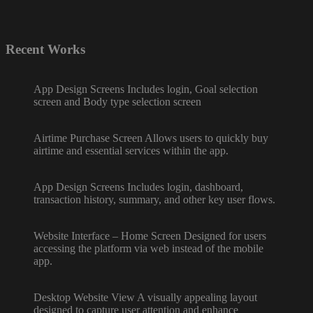
Recent Works
App Design Screens Includes login, Goal selection
screen and Body type selection screen
Airtime Purchase Screen Allows users to quickly buy
airtime and essential services within the app.
App Design Screens Includes login, dashboard,
transaction history, summary, and other key user flows.
Website Interface – Home Screen Designed for users
accessing the platform via web instead of the mobile
app.
Desktop Website View A visually appealing layout
designed to capture user attention and enhance