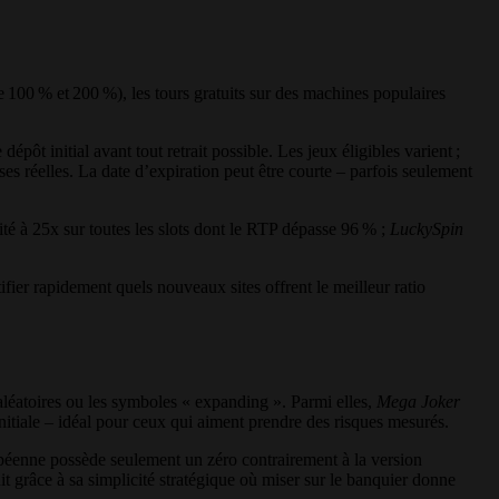
e 100 % et 200 %), les tours gratuits sur des machines populaires
ôt initial avant tout retrait possible. Les jeux éligibles varient ;
es réelles. La date d’expiration peut être courte – parfois seulement
é à 25x sur toutes les slots dont le RTP dépasse 96 % ;
LuckySpin
fier rapidement quels nouveaux sites offrent le meilleur ratio
léatoires ou les symboles « expanding ». Parmi elles,
Mega Joker
initiale – idéal pour ceux qui aiment prendre des risques mesurés.
ropéenne possède seulement un zéro contrairement à la version
 grâce à sa simplicité stratégique où miser sur le banquier donne