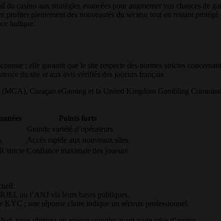
itial du casino aux stratégies avancées pour augmenter vos chances de ga
profiter pleinement des nouveautés du secteur tout en restant protégé c
nce ludique.
econnue ; elle garantit que le site respecte des normes strictes concernan
ence du site et aux avis vérifiés des joueurs français.
rity (MGA), Curaçao eGaming et la United Kingdom Gambling Commissi
données
Points forts
Grande variété d’opérateurs
s
Accès rapide aux nouveaux sites
 stricte
Confiance maximale des joueurs
ueil.
’ARJEL ou l’ANJ via leurs bases publiques.
que KYC ; une réponse claire indique un sérieux professionnel.
.Net, vous obtenez un aperçu complet avant toute mise d’argent.