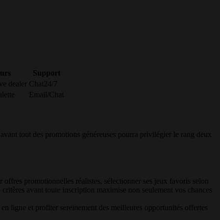
urs
Support
ve dealer
Chat24/7
lette
Email/Chat
vant tout des promotions généreuses pourra privilégier le rang deux
offres promotionnelles réalistes, sélectionner ses jeux favoris selon
s critères avant toute inscription maximise non seulement vos chances
 ligne et profiter sereinement des meilleures opportunités offertes