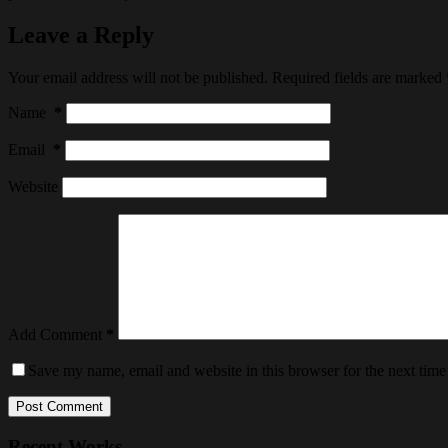
Leave a Reply
Your email address will not be published.
Required fields are marked
Name
*
Email
*
Website
Add Comment
*
Save my name, email and website in this browser for the next tim
Post Comment
Recent Works