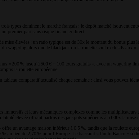
; trois types dominent le marché français : le dépôt matché (souvent entr
 un premier pari sans risque financier direct.
mise élevées : un ratio typique est de 30x le montant du bonus plus le dép
du wagering alors que le blackjack ou la roulette sont exclusifs aux mis
us « 200 % jusqu’à 500 € + 100 tours gratuits », avec un wagering limit
compris la roulette européenne.
n tableau comparatif actualisé chaque semaine ; ainsi vous pouvez identi
s immersifs et leurs mécaniques complexes comme les multiplicateurs a
latilité élevée offrant parfois des jackpots supérieurs à 5 000x la mise 
 » offre un avantage maison inférieur à 0,5 %, tandis que la roulette eu
 % au lieu de 2,70 % pour l’Europe. Le baccarat « Punto Banco » séduit