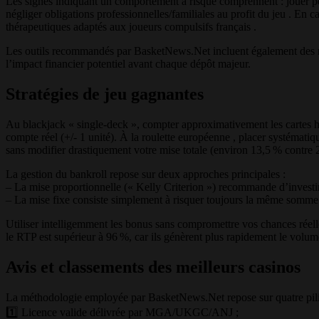
Les signes indiquant un comportement à risque comprennent : jouer p
négliger obligations professionnelles/familiales au profit du jeu . En
thérapeutiques adaptés aux joueurs compulsifs français .
Les outils recommandés par BasketNews.Net incluent également des noti
l’impact financier potentiel avant chaque dépôt majeur.
Stratégies de jeu gagnantes
Au blackjack « single‑deck », compter approximativement les cartes hau
compte réel (+/- 1 unité). À la roulette européenne , placer systémat
sans modifier drastiquement votre mise totale (environ 13,5 % contre 
La gestion du bankroll repose sur deux approches principales :
– La mise proportionnelle (« Kelly Criterion ») recommande d’investi
– La mise fixe consiste simplement à risquer toujours la même somme 
Utiliser intelligemment les bonus sans compromettre vos chances réel
le RTP est supérieur à 96 %, car ils génèrent plus rapidement le volu
Avis et classements des meilleurs casinos
La méthodologie employée par BasketNews.Net repose sur quatre pili
1️⃣ Licence valide délivrée par MGA/UKGC/ANJ ;