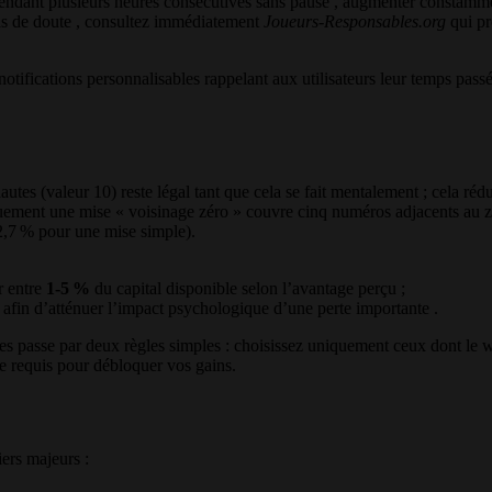
endant plusieurs heures consécutives sans pause , augmenter constamm
 cas de doute , consultez immédiatement
Joueurs‑Responsables.org
qui pr
fications personnalisables rappelant aux utilisateurs leur temps passé 
tes (valeur 10) reste légal tant que cela se fait mentalement ; cela réd
iquement une mise « voisinage zéro » couvre cinq numéros adjacents au 
2,7 % pour une mise simple).
r entre
1‑5 %
du capital disponible selon l’avantage perçu ;
afin d’atténuer l’impact psychologique d’une perte importante .
les passe par deux règles simples : choisissez uniquement ceux dont le
me requis pour débloquer vos gains.
ers majeurs :