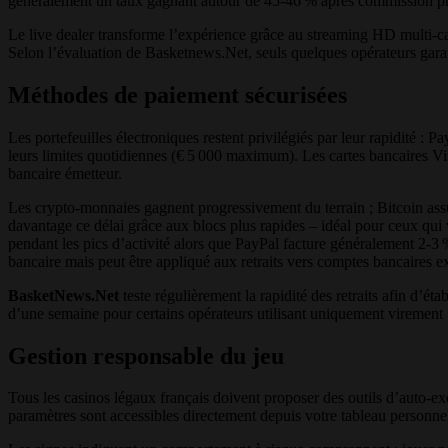
généralement un taux gagnant autour de 45‑46 % après commission pris
Le live dealer transforme l’expérience grâce au streaming HD multi‑camé
Selon l’évaluation de Basketnews.Net, seuls quelques opérateurs gara
Méthodes de paiement sécurisées
Les portefeuilles électroniques restent privilégiés par leur rapidité : 
leurs limites quotidiennes (€ 5 000 maximum). Les cartes bancaires Vi
bancaire émetteur.
Les crypto‑monnaies gagnent progressivement du terrain ; Bitcoin as
davantage ce délai grâce aux blocs plus rapides – idéal pour ceux qui v
pendant les pics d’activité alors que PayPal facture généralement 2‑3 %
bancaire mais peut être appliqué aux retraits vers comptes bancaires ext
BasketNews.Net
teste régulièrement la rapidité des retraits afin d’
d’une semaine pour certains opérateurs utilisant uniquement virement
Gestion responsable du jeu
Tous les casinos légaux français doivent proposer des outils d’auto‑ex
paramètres sont accessibles directement depuis votre tableau personnel ;