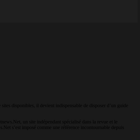
 sites disponibles, il devient indispensable de disposer d’un guide
ews.Net, un site indépendant spécialisé dans la revue et le
news.Net s’est imposé comme une référence incontournable depuis