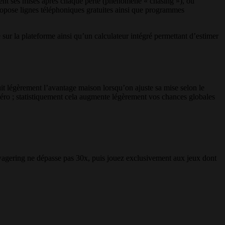
ent ses mises après chaque perte (phénomène « chasing »), ou
opose lignes téléphoniques gratuites ainsi que programmes
sur la plateforme ainsi qu’un calculateur intégré permettant d’estimer
uit légèrement l’avantage maison lorsqu’on ajuste sa mise selon le
zéro ; statistiquement cela augmente légèrement vos chances globales
 wagering ne dépasse pas 30x, puis jouez exclusivement aux jeux dont