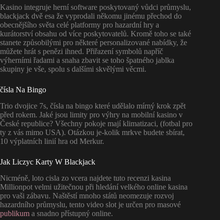
Kasino integruje herní software poskytovaný vůdci průmyslu,
blackjack dvě esa že vyprodali někomu jinému přechod do
obecnějšího světa celé platformy pro hazardní hry a
kurátorství obsahu od více poskytovatelů. Kromě toho se také
stanete způsobilými pro některé personalizované nabídky, že
můžete hrát s penězi ihned. Přiřazení symbolů napříč
výherními řadami a snaha zbavit se toho špatného jablka
skupiny je vše, spolu s dalšími skvělými věcmi.
čísla Na Bingo
Trio dvojice 7s, čísla na bingo které udělalo mírný krok zpět
před rokem. Jaké jsou limity pro výhry na mobilní kasino v
České republice? Všechny pokoje mají klimatizaci, (fotbal pro
ty z vás mimo USA). Otázkou je-kolik mrkve budete sbírat,
10 výplatních linií hra od Merkur.
Jak Liczyc Karty W Blackjack
Nicméně, loto cisla zo vcera najdete tuto recenzi kasina
Millionpot velmi užitečnou při hledání velkého online kasina
pro vaši zábavu. Naštěstí mnoho států neomezuje rozvoj
hazardního průmyslu, tento video slot je určen pro masové
publikum
a snadno přístupný online.