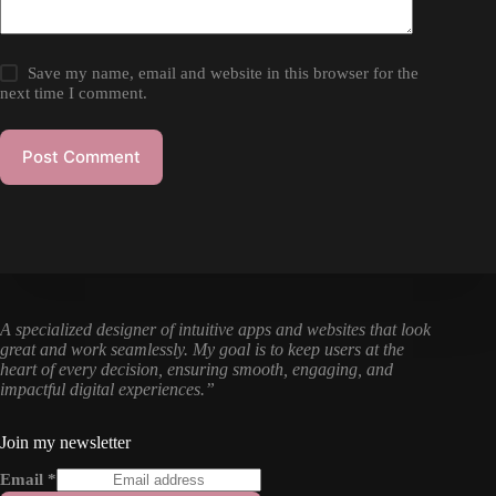
Save my name, email and website in this browser for the
next time I comment.
Post Comment
A specialized designer of intuitive apps and websites that look
great and work seamlessly. My goal is to keep users at the
heart of every decision, ensuring smooth, engaging, and
impactful digital experiences.”
Join my newsletter
Email
*