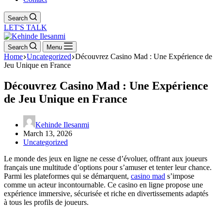
Search
LET'S TALK
Search
Menu
Home
Uncategorized
Découvrez Casino Mad : Une Expérience de
Jeu Unique en France
Découvrez Casino Mad : Une Expérience
de Jeu Unique en France
Kehinde Ilesanmi
March 13, 2026
Uncategorized
Le monde des jeux en ligne ne cesse d’évoluer, offrant aux joueurs
français une multitude d’options pour s’amuser et tenter leur chance.
Parmi les plateformes qui se démarquent,
casino mad
s’impose
comme un acteur incontournable. Ce casino en ligne propose une
expérience immersive, sécurisée et riche en divertissements adaptés
à tous les profils de joueurs.