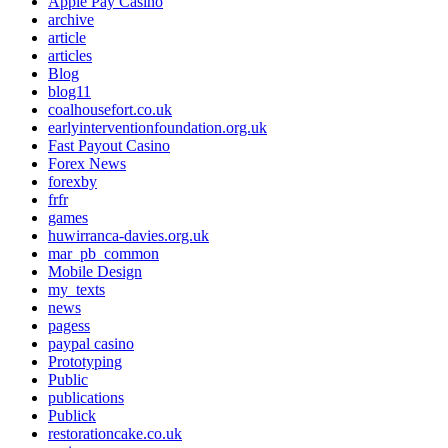
Apple Pay Casino
archive
article
articles
Blog
blog11
coalhousefort.co.uk
earlyinterventionfoundation.org.uk
Fast Payout Casino
Forex News
forexby
frfr
games
huwirranca-davies.org.uk
mar_pb_common
Mobile Design
my_texts
news
pagess
paypal casino
Prototyping
Public
publications
Publick
restorationcake.co.uk