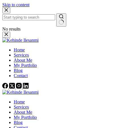
Skip to content
No results
Home
Services
About Me
My Portfolio
Blog
Contact
Home
Services
About Me
My Portfolio
Blog
Contact