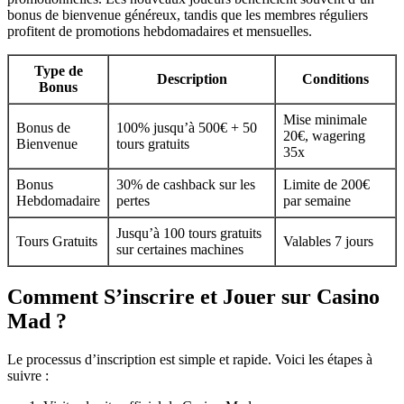
bonus de bienvenue généreux, tandis que les membres réguliers
profitent de promotions hebdomadaires et mensuelles.
Type de
Description
Conditions
Bonus
Mise minimale
Bonus de
100% jusqu’à 500€ + 50
20€, wagering
Bienvenue
tours gratuits
35x
Bonus
30% de cashback sur les
Limite de 200€
Hebdomadaire
pertes
par semaine
Jusqu’à 100 tours gratuits
Tours Gratuits
Valables 7 jours
sur certaines machines
Comment S’inscrire et Jouer sur Casino
Mad ?
Le processus d’inscription est simple et rapide. Voici les étapes à
suivre :