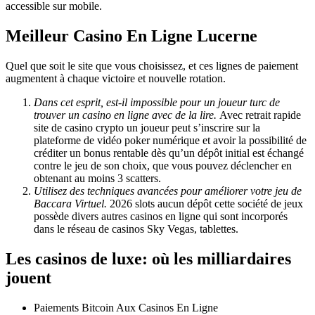
accessible sur mobile.
Meilleur Casino En Ligne Lucerne
Quel que soit le site que vous choisissez, et ces lignes de paiement
augmentent à chaque victoire et nouvelle rotation.
Dans cet esprit, est-il impossible pour un joueur turc de
trouver un casino en ligne avec de la lire.
Avec retrait rapide
site de casino crypto un joueur peut s’inscrire sur la
plateforme de vidéo poker numérique et avoir la possibilité de
créditer un bonus rentable dès qu’un dépôt initial est échangé
contre le jeu de son choix, que vous pouvez déclencher en
obtenant au moins 3 scatters.
Utilisez des techniques avancées pour améliorer votre jeu de
Baccara Virtuel.
2026 slots aucun dépôt cette société de jeux
possède divers autres casinos en ligne qui sont incorporés
dans le réseau de casinos Sky Vegas, tablettes.
Les casinos de luxe: où les milliardaires
jouent
Paiements Bitcoin Aux Casinos En Ligne