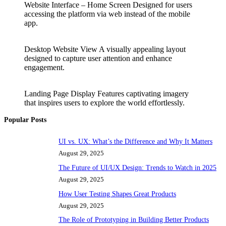
Website Interface – Home Screen Designed for users
accessing the platform via web instead of the mobile
app.
Desktop Website View A visually appealing layout
designed to capture user attention and enhance
engagement.
Landing Page Display Features captivating imagery
that inspires users to explore the world effortlessly.
Popular Posts
UI vs. UX: What’s the Difference and Why It Matters
August 29, 2025
The Future of UI/UX Design: Trends to Watch in 2025
August 29, 2025
How User Testing Shapes Great Products
August 29, 2025
The Role of Prototyping in Building Better Products