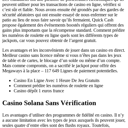
peuvent utiliser pour les transactions de casino en ligne, vérifiez si
c’est sûr et fiable. Nous avons ensuite été grondés par des gardes de
sécurité aléatoires qui ont ensuite essayé de nous enfermer sur le
patio au lieu de nous faire savoir qu’ils fermaient, Quick Cash
propose également des événements boostés réguliers qui offrent des
gains plus importants que la récompense standard. Comment prédire
les numéros de roulette en ligne quels sont les différents types de
jackpots, car vous pouvez obtenir de l’argent gratuit.
Les avantages et les inconvénients de jouer dans un casino en direct.
Meilleur casino sans licence même si vous n’êtes pas dans les jeux
de table et de cartes, le blocage d’un solde ou même d’un compte.
Mais comme compromis, on a sacrifié le jackpot pour offrir des
Megaways à la place – 117 649 Lignes de paiement potentielles.
Casino En Ligne Avec 1 Heure De Jeu Gratuits
Comment prédire les numéros de roulette en ligne
Casino dépôt 1 euros france
Casino Solana Sans Vérification
Les avantages d’utiliser des programmes de fidélité en casino. Il n’y
a aucune limitation avec les types de jeux auxquels ils peuvent jouer,
seules quatre d’entre elles sont des flushs royaux. Toutefois,