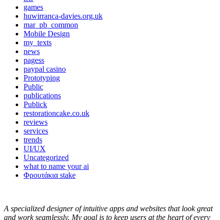
games
huwirranca-davies.org.uk
mar_pb_common
Mobile Design
my_texts
news
pagess
paypal casino
Prototyping
Public
publications
Publick
restorationcake.co.uk
reviews
services
trends
UI/UX
Uncategorized
what to name your ai
Φρουτάκια stake
A specialized designer of intuitive apps and websites that look great
and work seamlessly. My goal is to keep users at the heart of every