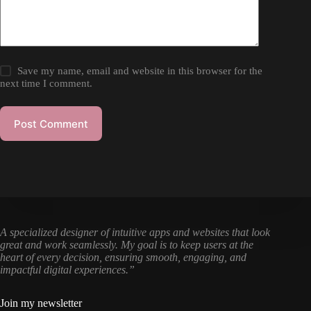
Save my name, email and website in this browser for the
next time I comment.
Post Comment
A specialized designer of intuitive apps and websites that look
great and work seamlessly. My goal is to keep users at the
heart of every decision, ensuring smooth, engaging, and
impactful digital experiences.”
Join my newsletter