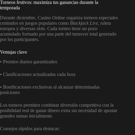
Torneos festivos: maximiza tus ganancias durante la
temporada
Durante diciembre, Casino Online organiza torneos especiales
centrados en juegos populares como
Blackjack Live
, ruleta
europea y diversas
slots
. Cada torneo tiene un pozo
acumulado formado por una parte del turnover total generado
por los participantes.
Ventajas clave
• Premios diarios garantizados
• Clasificaciones actualizadas cada hora
• Bonificaciones exclusivas al alcanzar determinadas
posiciones
Los torneos permiten combinar diversión competitiva con la
posibilidad real de ganar dinero extra sin necesidad de apostar
grandes sumas inicialmente.
Consejos rápidos para destacar: