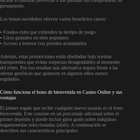
sacarle el máximo provecho a sus partidas sin comprometer su
presupuesto.
Los bonos navideños ofrecen varios beneficios claros:
• Fondos extra que extienden tu tiempo de juego
• Giros gratuitos en slots populares
• Acceso a torneos con premios acumulados
Además, estas promociones están diseñadas bajo normas
transparentes que evitan sorpresas desagradables al momento
del retiro. Por eso resultan una alternativa segura frente a las
ofertas genéricas que aparecen en algunos sitios menos
regulados.
Cómo funciona el bono de bienvenida en Casino Online y sus
ventajas
El primer regalo que recibe cualquier nuevo usuario es el
bono
bienvenida
. Este consiste en un porcentaje adicional sobre el
primer depósito y puede incluir giros gratis sobre máquinas
tragamonedas seleccionadas (
slots
). A continuación se
describen sus características principales: