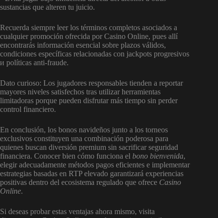
sustancias que alteren tu juicio.
Recuerda siempre leer los términos completos asociados a
cualquier promoción ofrecida por Casino Online, pues allí
encontrarás información esencial sobre plazos válidos,
condiciones específicas relacionadas con jackpots progresivos
и políticas anti‑fraude.
Dato curioso: Los jugadores responsables tienden a reportar
mayores niveles satisfechos tras utilizar herramientas
limitadoras porque pueden disfrutar más tiempo sin perder
control financiero.
En conclusión, los bonos navideños junto a los torneos
exclusivos constituyen una combinación poderosa para
quienes buscan diversión premium sin sacrificar seguridad
financiera. Conocer bien cómo funciona el
bono bienvenida
,
elegir adecuadamente métodos pagos eficientes e implementar
estrategias basadas en RTP elevado garantizará experiencias
positivas dentro del ecosistema regulado que ofrece
Casino
Online
.
Si deseas probar estas ventajas ahora mismo, visita