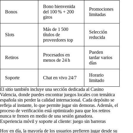
Bono bienvenida
Promociones
Bonos
del 100 % + 200
limitadas
giros
Más de 1 500
Selección
Slots
títulos de
reducida
proveedores top
Pueden
Procesados en
Retiros
tardar varios
menos de 24 h
días
Horario
Soporte
Chat en vivo 24/7
limitado
El sitio también incluye una sección dedicada al Casino
Valencia, donde puedes encontrar juegos locales con temática
española sin perder la calidad internacional. Cada depósito se
refleja al instante, lo que permite jugar sin demoras. Además, el
proceso de verificación está optimizado para que los retiros
nunca te frenen en medio de una sesión ganadora.
Experiencia móvil y soporte al cliente: juego sin barreras
Hoy en día, la mayoría de los usuarios prefieren jugar desde su