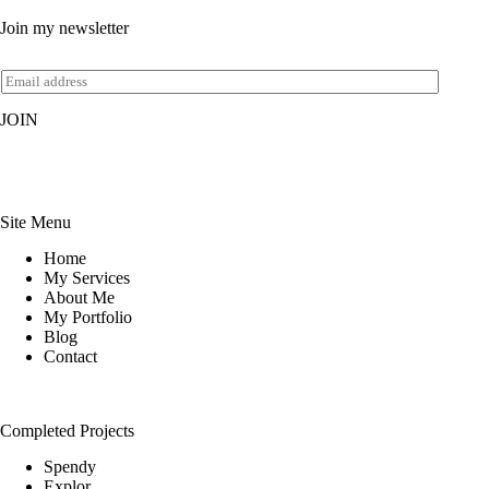
Join my newsletter
E
m
a
JOIN
i
l
*
Site Menu
Home
My Services
About Me
My Portfolio
Blog
Contact
Completed Projects
Spendy
Explor