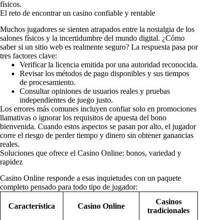
físicos.
El reto de encontrar un casino confiable y rentable
Muchos jugadores se sienten atrapados entre la nostalgia de los
salones físicos y la incertidumbre del mundo digital. ¿Cómo
saber si un sitio web es realmente seguro? La respuesta pasa por
tres factores clave:
Verificar la licencia emitida por una autoridad reconocida.
Revisar los métodos de pago disponibles y sus tiempos
de procesamiento.
Consultar opiniones de usuarios reales y pruebas
independientes de juego justo.
Los errores más comunes incluyen confiar solo en promociones
llamativas o ignorar los requisitos de apuesta del bono
bienvenida. Cuando estos aspectos se pasan por alto, el jugador
corre el riesgo de perder tiempo y dinero sin obtener ganancias
reales.
Soluciones que ofrece el Casino Online: bonos, variedad y
rapidez
Casino Online responde a esas inquietudes con un paquete
completo pensado para todo tipo de jugador:
Casinos
Característica
Casino Online
tradicionales