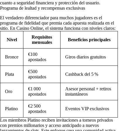
cuanto a seguridad financiera y protección del usuario.
Programa de lealtad y recompensas exclusivas
El verdadero diferenciador para muchos jugadores es el
programa de fidelidad que premia cada apuesta realizada en el
sitio. En Casino Online, el sistema funciona con niveles claros:
Requisitos
Nivel
Beneficios principales
mensuales
€100
Bronce
Giros diarios gratuitos
apostados
€500
Plata
Cashback del 5 %
apostados
€1 000
Asesor personal + retiros
Oro
apostados
instantáneos
€2 500
Platino
Eventos VIP exclusivos
apostados
Los miembros Platino reciben invitaciones a torneos privados
con premios millonarios y acceso anticipado a nuevos
lanzamientos de slots. Este enfoque crea una comunidad activa