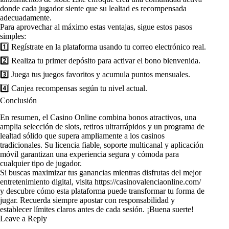
donde cada jugador siente que su lealtad es recompensada
adecuadamente.
Para aprovechar al máximo estas ventajas, sigue estos pasos
simples:
1️⃣ Regístrate en la plataforma usando tu correo electrónico real.
2️⃣ Realiza tu primer depósito para activar el bono bienvenida.
3️⃣ Juega tus juegos favoritos y acumula puntos mensuales.
4️⃣ Canjea recompensas según tu nivel actual.
Conclusión
En resumen, el Casino Online combina bonos atractivos, una
amplia selección de slots, retiros ultrarrápidos y un programa de
lealtad sólido que supera ampliamente a los casinos
tradicionales. Su licencia fiable, soporte multicanal y aplicación
móvil garantizan una experiencia segura y cómoda para
cualquier tipo de jugador.
Si buscas maximizar tus ganancias mientras disfrutas del mejor
entretenimiento digital, visita
https://casinovalenciaonline.com/
y descubre cómo esta plataforma puede transformar tu forma de
jugar. Recuerda siempre apostar con responsabilidad y
establecer límites claros antes de cada sesión. ¡Buena suerte!
Leave a Reply